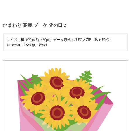
ひまわり 花束 ブーケ 父の日 2
サイズ：横1000px 縦1480px、データ形式：JPEG／ZIP（透過PNG・
Illustrator［CS保存］収録）