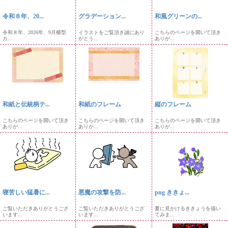
令和８年、20...
グラデーション...
和風グリーンの...
令和８年、2026年、9月横型
イラストをご覧頂き誠にあり
こちらのページを開いて頂き
カ...
がとう...
ありが...
和紙と伝統柄テ...
和紙のフレーム
縦のフレーム
こちらのページを開いて頂き
こちらのページを開いて頂き
こちらのページを開いて頂き
ありが...
ありが...
ありが...
寝苦しい猛暑に...
悪魔の攻撃を防...
png ききょ...
ご覧いただきありがとうござ
ご覧いただきありがとうござ
夏に見かけるききょうを描い
います...
います...
てみま...