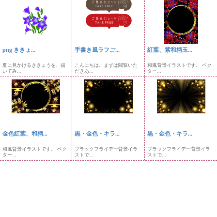
png ききょ...
手書き風ラフご...
紅葉、紫和柄玉...
夏に見かけるききょうを、描
こんにちは。まずは閲覧いた
和風背景イラストです。 ベク
いてみ...
だきあ...
ター...
金色紅葉、和柄...
黒・金色・キラ...
黒・金色・キラ...
和風背景イラストです。 ベク
ブラックフライデー背景イラ
ブラックフライデー背景イラ
ター...
ストで...
ストで...