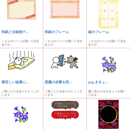
和紙と伝統柄テ...
和紙のフレーム
縦のフレーム
こちらのページを開いて頂き
こちらのページを開いて頂き
こちらのページを開いて頂き
ありが...
ありが...
ありが...
寝苦しい猛暑に...
悪魔の攻撃を防...
png ききょ...
ご覧いただきありがとうござ
ご覧いただきありがとうござ
夏に見かけるききょうを描い
います...
います...
てみま...