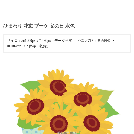
ひまわり 花束 ブーケ 父の日 水色
サイズ：横1200px 縦1480px、データ形式：JPEG／ZIP（透過PNG・
Illustrator［CS保存］収録）