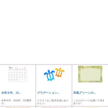
令和８年、20...
グラデーション...
和風グリーンの...
令和８年、2026年、9月横型
イラストをご覧頂き誠にあり
こちらのページを開いて頂き
カ...
がとう...
ありが...