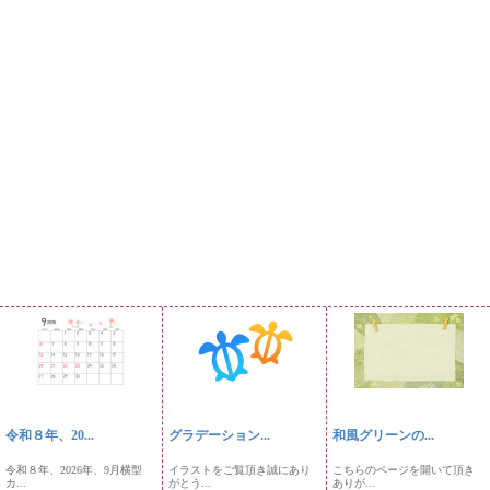
令和８年、20...
グラデーション...
和風グリーンの...
令和８年、2026年、9月横型
イラストをご覧頂き誠にあり
こちらのページを開いて頂き
カ...
がとう...
ありが...