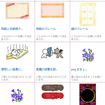
和紙と伝統柄テ...
和紙のフレーム
縦のフレーム
こちらのページを開いて頂き
こちらのページを開いて頂き
こちらのページを開いて頂き
ありが...
ありが...
ありが...
寝苦しい猛暑に...
悪魔の攻撃を防...
png ききょ...
ご覧いただきありがとうござ
ご覧いただきありがとうござ
夏に見かけるききょうを描い
います...
います...
てみま...