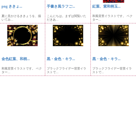
png ききょ...
手書き風ラフご...
紅葉、紫和柄玉...
夏に見かけるききょうを、描
こんにちは。まずは閲覧いた
和風背景イラストです。 ベク
いてみ...
だきあ...
ター...
金色紅葉、和柄...
黒・金色・キラ...
黒・金色・キラ...
和風背景イラストです。 ベク
ブラックフライデー背景イラ
ブラックフライデー背景イラ
ター...
ストで...
ストで...