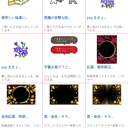
寝苦しい猛暑に...
悪魔の攻撃を防...
png ききょ...
ご覧いただきありがとうござ
ご覧いただきありがとうござ
夏に見かけるききょうを描い
います...
います...
てみま...
png ききょ...
手書き風ラフご...
紅葉、紫和柄玉...
夏に見かけるききょうを、描
こんにちは。まずは閲覧いた
和風背景イラストです。 ベク
いてみ...
だきあ...
ター...
金色紅葉、和柄...
黒・金色・キラ...
黒・金色・キラ...
和風背景イラストです。 ベク
ブラックフライデー背景イラ
ブラックフライデー背景イラ