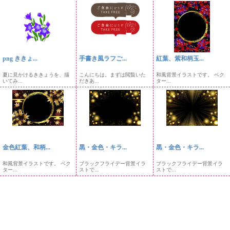
png ききょ...
手書き風ラフご...
紅葉、紫和柄玉...
夏に見かけるききょうを、描
こんにちは。まずは閲覧いた
和風背景イラストです。 ベク
いてみ...
だきあ...
ター...
金色紅葉、和柄...
黒・金色・キラ...
黒・金色・キラ...
和風背景イラストです。 ベク
ブラックフライデー背景イラ
ブラックフライデー背景イラ
ター...
ストで...
ストで...