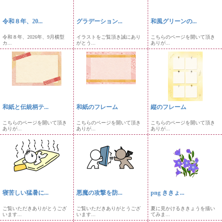
令和８年、20...
グラデーション...
和風グリーンの...
令和８年、2026年、9月横型
イラストをご覧頂き誠にあり
こちらのページを開いて頂き
カ...
がとう...
ありが...
和紙と伝統柄テ...
和紙のフレーム
縦のフレーム
こちらのページを開いて頂き
こちらのページを開いて頂き
こちらのページを開いて頂き
ありが...
ありが...
ありが...
寝苦しい猛暑に...
悪魔の攻撃を防...
png ききょ...
ご覧いただきありがとうござ
ご覧いただきありがとうござ
夏に見かけるききょうを描い
います...
います...
てみま...