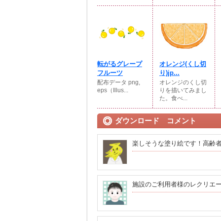
転がるグレープ
オレンジ(くし切
フルーツ
り)jp...
配布データ png,
オレンジのくし切
eps（Illus...
りを描いてみまし
た。食べ...
ダウンロード コメント
楽しそうな塗り絵です！高齢
施設のご利用者様のレクリエ