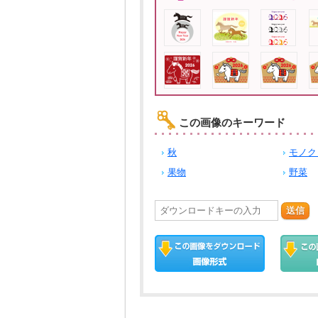
この画像のキーワード
秋
モノク
果物
野菜
送信