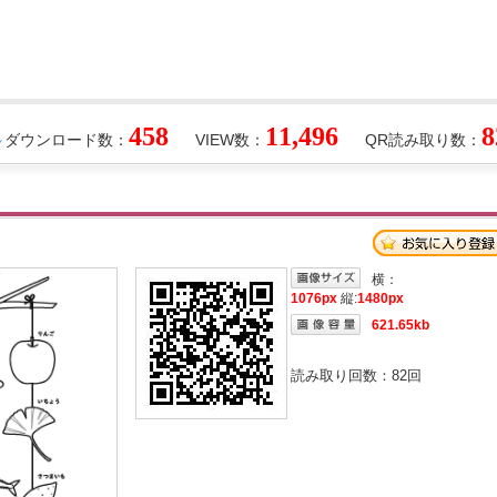
458
11,496
8
ダウンロード数：
VIEW数：
QR読み取り数：
横：
1076px
縦:
1480px
621.65kb
読み取り回数：
82
回