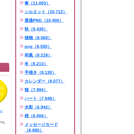
春（11,003）
シルエット（10,712）
透過PNG（10,400）
秋（9,439）
植物（8,560）
png（8,550）
和風（8,218）
冬（8,213）
手描き（8,130）
カレンダー（8,077）
猫（7,994）
ハート（7,948）
水彩（6,942）
ン
桜（6,906）
ng,
メッセージカード
（6,885）