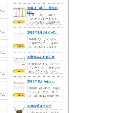
りの提...
お祭り・縁日・屋台の
さん
PO...
お祭り・縁日・屋台の
POPテンプレートです。
ファイル形式は透過PNG
です。---太め...
さん
2026年8月 カレンダ...
2026年8月 カレンダー
二色のアイコン 令和8
年 A4横のイラストで
す。8月をテ...
さん
お盆休みのお知らせ
お盆休みのお知らせテン
プレートです。 かわいい
夏のイラスト入りです。
さん
休業日の日付けを...
2026年 8月 かわい...
2026年（令和8年）8月の
カレンダーです。 サイ
さん
ズ：横1480px 縦1047px...
お好み焼きとコテ
ご覧いただきありがとう