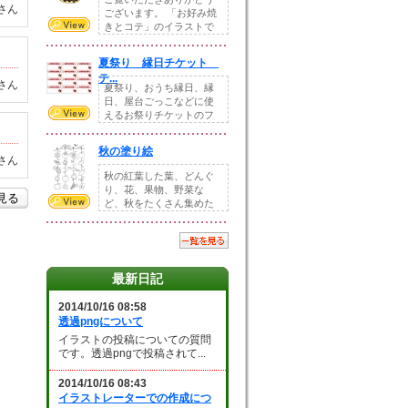
さん
ございます。 「お好み焼
きとコテ」のイラストで
す。 ホームペー...
夏祭り 縁日チケット
テ...
さん
夏祭り、おうち縁日、縁
日、屋台ごっこなどに使
えるお祭りチケットのフ
ォーマットです。Z...
秋の塗り絵
さん
秋の紅葉した葉、どんぐ
り、花、果物、野菜な
を見る
ど、秋をたくさん集めた
塗り絵素材です。小さ...
最新日記
2014/10/16 08:58
透過pngについて
イラストの投稿についての質問
です。透過pngで投稿されて...
2014/10/16 08:43
イラストレーターでの作成につ