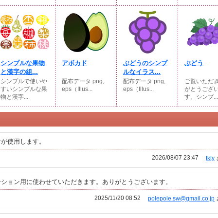
シンプルな果物
アボカド
ぶどうのシンプ
ぶどう
と漢字の組...
ルなイラス...
シンプルで使いや
配布データ png,
配布データ png,
ご覧いただ
すいシンプルな果
eps（Illus...
eps（Illus...
がとうござ
物と漢字...
す。シンプ...
者が使用します。
2026/08/07 23:47
tkty
ーション用に使わせていただきます。ありがとうございます。
2025/11/20 08:52
polepole.sw@gmail.co.jp