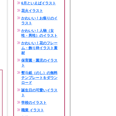
6月といえばイラスト
花火イラスト
かわいい！お祭りのイ
ラスト
かわいい！人物（女
性・男性）のイラスト
かわいい！花のフレー
ム・飾り枠イラスト素
材
保育園・園児のイラス
ト
熨斗紙（のし）の無料
テンプレートをダウン
ロード
誕生日の可愛いイラス
ト
学校のイラスト
職業 イラスト