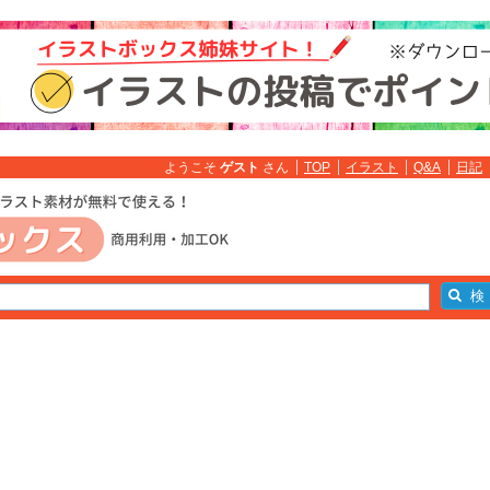
ようこそ
ゲスト
さん
TOP
イラスト
Q&A
日記