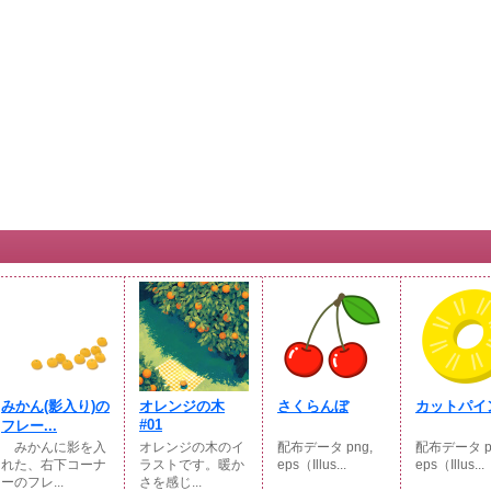
みかん(影入り)の
オレンジの木
さくらんぼ
カットパイ
#01
フレー...
みかんに影を入
オレンジの木のイ
配布データ png,
配布データ p
れた、右下コーナ
ラストです。暖か
eps（Illus...
eps（Illus...
ーのフレ...
さを感じ...