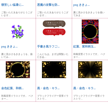
寝苦しい猛暑に...
悪魔の攻撃を防...
png ききょ...
ご覧いただきありがとうござ
ご覧いただきありがとうござ
夏に見かけるききょうを描い
います...
います...
てみま...
png ききょ...
手書き風ラフご...
紅葉、紫和柄玉...
夏に見かけるききょうを、描
こんにちは。まずは閲覧いた
和風背景イラストです。 ベク
いてみ...
だきあ...
ター...
金色紅葉、和柄...
黒・金色・キラ...
黒・金色・キラ...
和風背景イラストです。 ベク
ブラックフライデー背景イラ
ブラックフライデー背景イラ
ター...
ストで...
ストで...