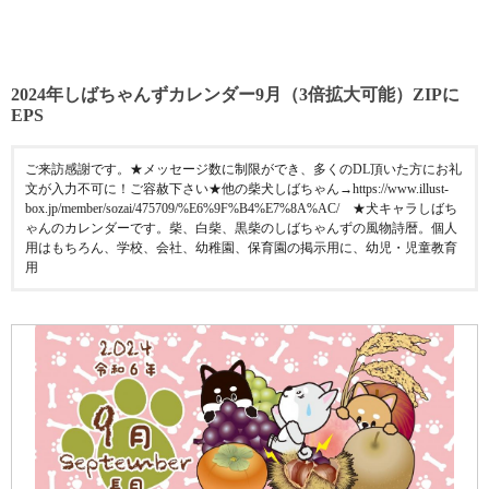
2024年しばちゃんずカレンダー9月（3倍拡大可能）ZIPに
EPS
ご来訪感謝です。★メッセージ数に制限ができ、多くのDL頂いた方にお礼
文が入力不可に！ご容赦下さい★他の柴犬しばちゃん→https://www.illust-
box.jp/member/sozai/475709/%E6%9F%B4%E7%8A%AC/ ★犬キャラしばち
ゃんのカレンダーです。柴、白柴、黒柴のしばちゃんずの風物詩暦。個人
用はもちろん、学校、会社、幼稚園、保育園の掲示用に、幼児・児童教育
用