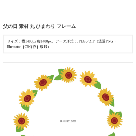
父の日 素材 丸 ひまわり フレーム
サイズ：横1480px 縦1480px、データ形式：JPEG／ZIP（透過PNG・
Illustrator［CS保存］収録）