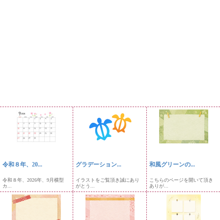
令和８年、20...
グラデーション...
和風グリーンの...
令和８年、2026年、9月横型
イラストをご覧頂き誠にあり
こちらのページを開いて頂き
カ...
がとう...
ありが...