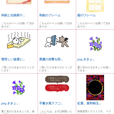
和紙と伝統柄テ...
和紙のフレーム
縦のフレーム
こちらのページを開いて頂き
こちらのページを開いて頂き
こちらのページを開いて頂き
ありが...
ありが...
ありが...
寝苦しい猛暑に...
悪魔の攻撃を防...
png ききょ...
ご覧いただきありがとうござ
ご覧いただきありがとうござ
夏に見かけるききょうを描い
います...
います...
てみま...
png ききょ...
手書き風ラフご...
紅葉、紫和柄玉...
夏に見かけるききょうを、描
こんにちは。まずは閲覧いた
和風背景イラストです。 ベク