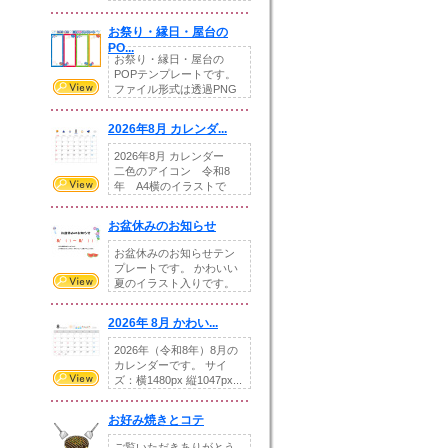
りの提...
お祭り・縁日・屋台の
PO...
お祭り・縁日・屋台の
POPテンプレートです。
ファイル形式は透過PNG
です。---太め...
2026年8月 カレンダ...
2026年8月 カレンダー
二色のアイコン 令和8
年 A4横のイラストで
す。8月をテ...
お盆休みのお知らせ
お盆休みのお知らせテン
プレートです。 かわいい
夏のイラスト入りです。
休業日の日付けを...
2026年 8月 かわい...
2026年（令和8年）8月の
カレンダーです。 サイ
ズ：横1480px 縦1047px...
お好み焼きとコテ
ご覧いただきありがとう