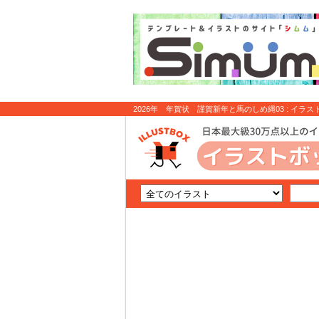
2026年 年賀状 謹賀新年と馬のしめ縄03 : イラス