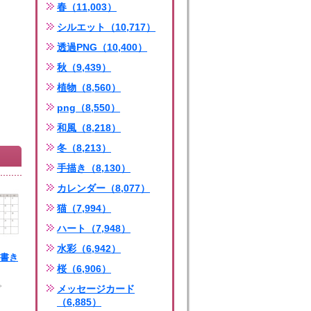
春（11,003）
シルエット（10,717）
透過PNG（10,400）
秋（9,439）
植物（8,560）
png（8,550）
和風（8,218）
冬（8,213）
手描き（8,130）
カレンダー（8,077）
猫（7,994）
ハート（7,948）
水彩（6,942）
月 書き
桜（6,906）
S。
メッセージカード
（6,885）