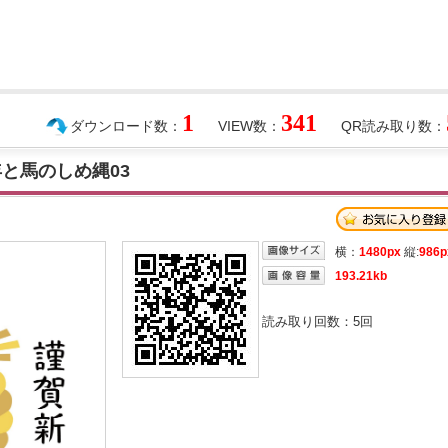
1
341
ダウンロード数：
VIEW数：
QR読み取り数：
年と馬のしめ縄03
横：
1480px
縦:
986p
193.21kb
読み取り回数：
5
回