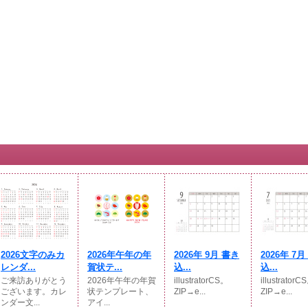
2026文字のみカ
2026年午年の年
2026年 9月 書き
2026年 7
レンダ...
賀状テ...
込...
込...
ご来訪ありがとう
2026年午年の年賀
illustratorCS。
illustratorC
ございます。カレ
状テンプレート、
ZIP→e...
ZIP→e...
ンダー文...
アイ...