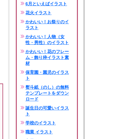
6月といえばイラスト
花火イラスト
かわいい！お祭りのイ
ラスト
かわいい！人物（女
性・男性）のイラスト
かわいい！花のフレー
ム・飾り枠イラスト素
材
保育園・園児のイラス
ト
熨斗紙（のし）の無料
テンプレートをダウン
ロード
誕生日の可愛いイラス
ト
学校のイラスト
職業 イラスト