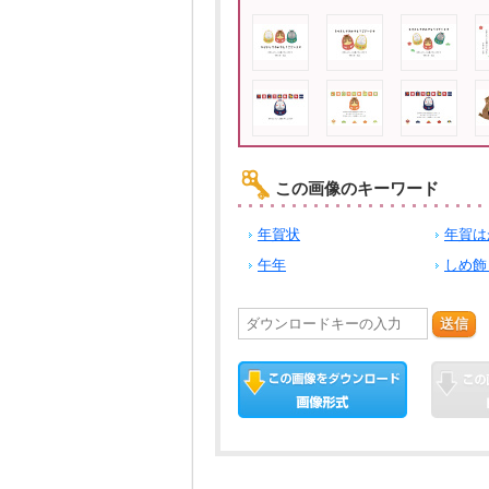
この画像のキーワード
年賀状
年賀は
午年
しめ飾
送信