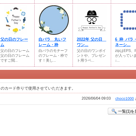
父の日のフレー
白バラ 丸いフ
2022年 父の日
6_枠_バラ
ム
レーム・枠
ワン...
ネーシ...
父の日のフレーム
白バラのモチーフ
父の日のワンポイ
zipはEPS、
父の日のフレーム
のフレーム・枠で
ントや、プレゼン
が入ってい
ですご閲...
す！美し...
ト用ラベ...
↓...
日のカード作りで使用させていただきます。
2026/06/04 09:03
choco1000
一覧(1)