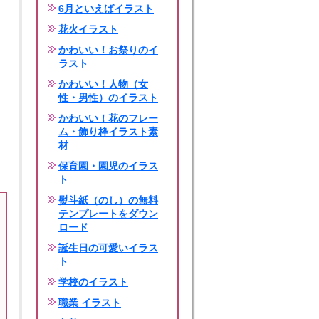
6月といえばイラスト
花火イラスト
かわいい！お祭りのイ
ラスト
かわいい！人物（女
性・男性）のイラスト
かわいい！花のフレー
ム・飾り枠イラスト素
材
保育園・園児のイラス
ト
熨斗紙（のし）の無料
テンプレートをダウン
ロード
誕生日の可愛いイラス
ト
学校のイラスト
職業 イラスト