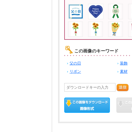
この画像のキーワード
父の日
装飾
リボン
素材
送信