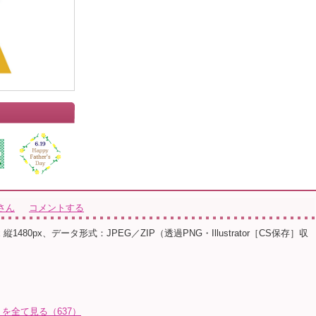
さん
コメントする
 縦1480px、データ形式：JPEG／ZIP（透過PNG・Illustrator［CS保存］収
を全て見る（637）