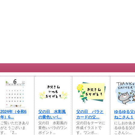
2024年（令和6
父の日 水彩風
父の日 バラと
ゆるゆる父
年）6...
の黄色いバ...
カードの父...
ねこさん１
ご覧いただきあり
父の日 水彩風の
父の日をテーマに
にしおかあ
がとうございま
黄色いバラのワン
作成イラストで
るゆるる父
す。 「2...
ポイント...
す。ワンポ...
こさんシ...