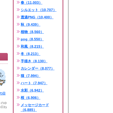
春（11,003）
シルエット（10,707）
透過PNG（10,400）
秋（9,439）
植物（8,560）
png（8,550）
和風（8,215）
冬（8,213）
手描き（8,130）
カレンダー（8,077）
猫（7,994）
ハート（7,947）
水彩（6,942）
の日
桜（6,906）
きのゆ
メッセージカード
の日ね
（6,885）