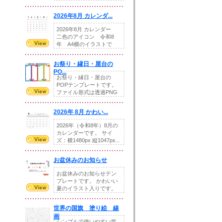
りの提...
2026年8月 カレンダ...
2026年8月 カレンダー
二色のアイコン 令和8
年 A4横のイラストで
す。8月をテ...
お祭り・縁日・屋台の
PO...
お祭り・縁日・屋台の
POPテンプレートです。
ファイル形式は透過PNG
です。---太め...
2026年 8月 かわい...
2026年（令和8年）8月の
カレンダーです。 サイ
ズ：横1480px 縦1047px...
お盆休みのお知らせ
お盆休みのお知らせテン
プレートです。 かわいい
夏のイラスト入りです。
休業日の日付けを...
世界の国旗 塗り絵 線
画
シンプルで使いやすい世