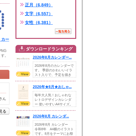
正月（6,849）
文字（6,557）
女性（6,381）
・カー
ダウンロードランキング
PNG
ます。
2026年8月カレンダー...
2026年8月のカレンダーで
す。 季節のかわいいイラ
スト入りで、予定を描き
込めるスペ...
2026年★8月★おしゃ...
毎年大人気！おしゃれな
さん
レトロデザインカレンダ
ー 使いやすいA4サイズ。
illust...
を見る
2026年8月 カレンダ...
2026年8月 カレンダー
令和8年 A4横のイラスト
です。8月をテーマにお祭