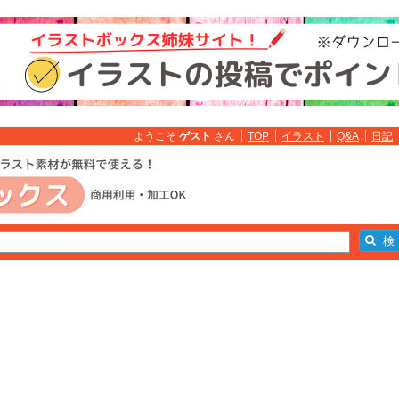
ようこそ
ゲスト
さん
TOP
イラスト
Q&A
日記