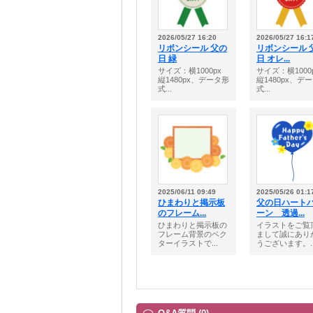
2026/05/27 16:20
2026/05/27 16:1
リボンシール 父の
リボンシール 
日 緑
日 オレ...
サイズ：横1000px
サイズ：横1000
縦1480px、データ形
縦1480px、デ
式...
式...
2025/06/11 09:49
2025/05/26 01:1
ひまわりと掲示板
父の日ハート
のフレーム...
ーン 透過...
ひまわりと掲示板の
イラストをご覧
フレーム背景のベク
まして誠にあり
ターイラストで...
うございます。..