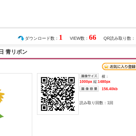
1
66
ダウンロード数：
VIEW数：
QR読み取り数：
日 青リボン
横：
1000px
縦:
1480px
156.40kb
読み取り回数：
1
回