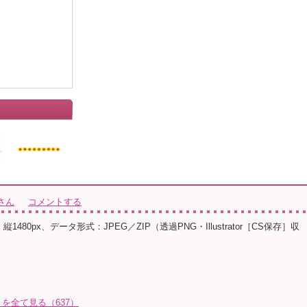
さん
コメントする
 縦1480px、データ形式：JPEG／ZIP（透過PNG・Illustrator［CS保存］収
を全て見る（637）