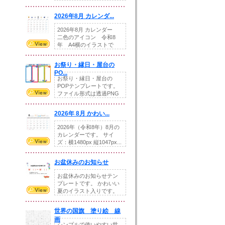
りの提...
2026年8月 カレンダ...
2026年8月 カレンダー
二色のアイコン 令和8
年 A4横のイラストで
す。8月をテ...
お祭り・縁日・屋台の
PO...
お祭り・縁日・屋台の
POPテンプレートです。
ファイル形式は透過PNG
です。---太め...
2026年 8月 かわい...
2026年（令和8年）8月の
カレンダーです。 サイ
ズ：横1480px 縦1047px...
お盆休みのお知らせ
お盆休みのお知らせテン
プレートです。 かわいい
夏のイラスト入りです。
休業日の日付けを...
世界の国旗 塗り絵 線
画
シンプルで使いやすい世