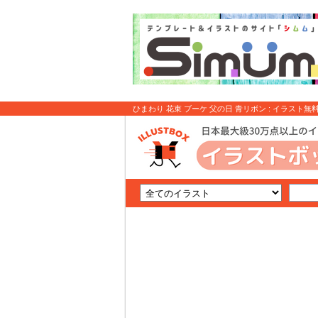
ひまわり 花束 ブーケ 父の日 青リボン : イラスト無