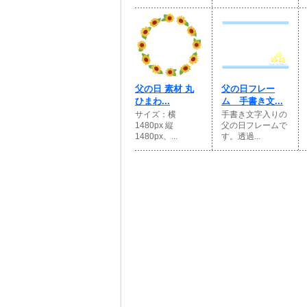
父の日 素材 丸
父の日フレー
ひまわ...
ム 手書き文...
サイズ：横
手書き文字入りの
1480px 縦
父の日フレームで
1480px、...
す。透過...