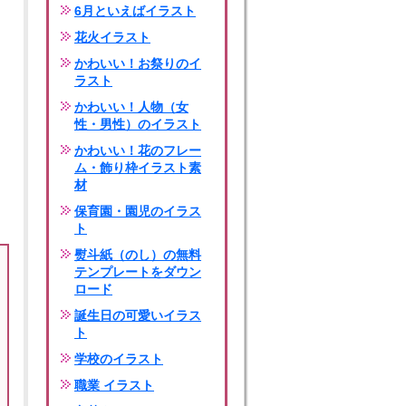
6月といえばイラスト
花火イラスト
かわいい！お祭りのイ
ラスト
かわいい！人物（女
性・男性）のイラスト
かわいい！花のフレー
ム・飾り枠イラスト素
材
保育園・園児のイラス
ト
熨斗紙（のし）の無料
テンプレートをダウン
ロード
誕生日の可愛いイラス
ト
学校のイラスト
職業 イラスト