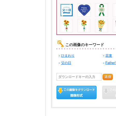
この画像のキーワード
ひまわり
花束
父の日
Father
送信