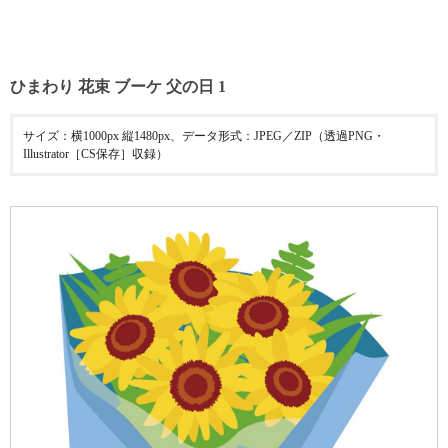
ひまわり 花束 ブーケ 父の日 1
サイズ：横1000px 縦1480px、データ形式：JPEG／ZIP（透過PNG・
Illustrator［CS保存］収録）