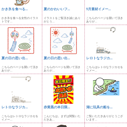
かき氷を食べる...
夏のかわいいフ...
9月素材イメー...
かき氷を食べる女性のイラス
イラストをご覧頂き誠にあり
こちらのページを開いて頂き
トです...
がとう...
ありが...
夏の日の思い出...
夏の日の思い出...
レロトなラジカ...
こちらのページを開いて頂き
こちらのページを開いて頂き
こちらはレトロなラジカセを
ありが...
ありが...
イメー...
レトロなラジカ...
赤黄黒の本日限...
湖に玩具の船を...
こちらはレトロなラジカセを
こんにちは。まずは閲覧いた
ご覧いただきありがとうござ
イメー...
だきあ...
います...