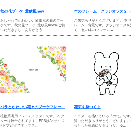
秋の花ブーケ_北欧風new
本のフレーム グラジオラス２（透
おしゃれでかわいい北欧風秋の花のブー
ご来訪ありがとうございます。 本
ケです。秋の花ブーケ_北欧風newをご覧
レーム・背景です。グラジオラスを
いただきましてありがとう...
て。 他の本のフレーム→h...
バラとかわいい花々のブーケフレー...
花束を持つくま
植物系汎用フレームイラストです。 ベク
イラストを描いている『のね』です
ターは統合されてます。EPSはA4サイズ
覧いただきありがとうございます。
+ドブ3mmです（マス...
っとした挿絵になるような、ゆ...