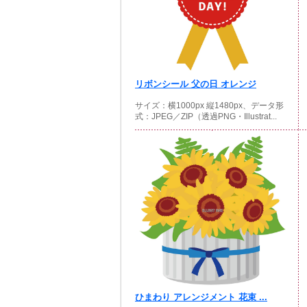
リボンシール 父の日 オレンジ
サイズ：横1000px 縦1480px、データ形
式：JPEG／ZIP（透過PNG・Illustrat...
ひまわり アレンジメント 花束 ...