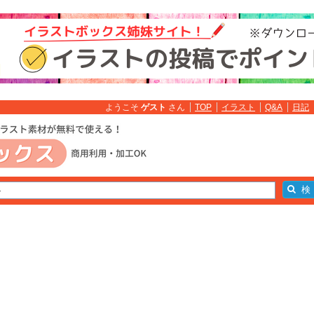
ようこそ
ゲスト
さん
TOP
イラスト
Q&A
日記