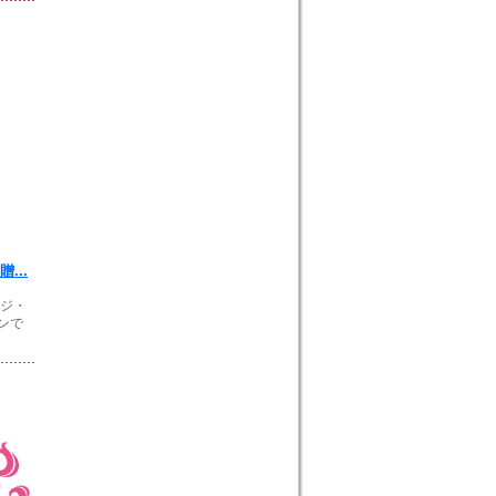
...
ージ・
ンで