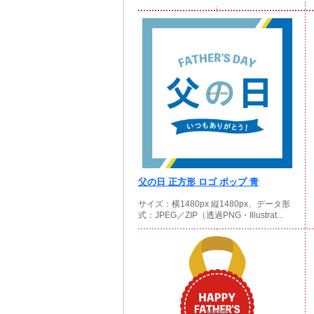
父の日 正方形 ロゴ ポップ 青
サイズ：横1480px 縦1480px、データ形
式：JPEG／ZIP（透過PNG・Illustrat...