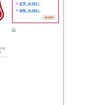
文字（6,557）
女性（6,381）
ータ形
..