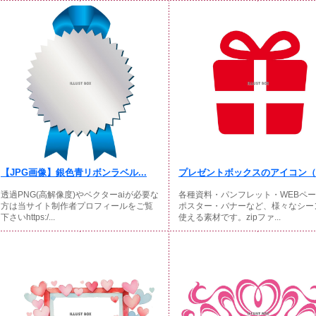
【JPG画像】銀色青リボンラベル...
プレゼントボックスのアイコン（贈
透過PNG(高解像度)やベクターaiが必要な
各種資料・パンフレット・WEBペ
方は当サイト制作者プロフィールをご覧
ポスター・バナーなど、様々なシー
下さいhttps:/...
使える素材です。zipファ...