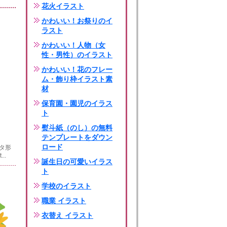
花火イラスト
かわいい！お祭りのイ
ラスト
かわいい！人物（女
性・男性）のイラスト
かわいい！花のフレー
ム・飾り枠イラスト素
材
保育園・園児のイラス
ト
熨斗紙（のし）の無料
テンプレートをダウン
ロード
ータ形
..
誕生日の可愛いイラス
ト
学校のイラスト
職業 イラスト
衣替え イラスト