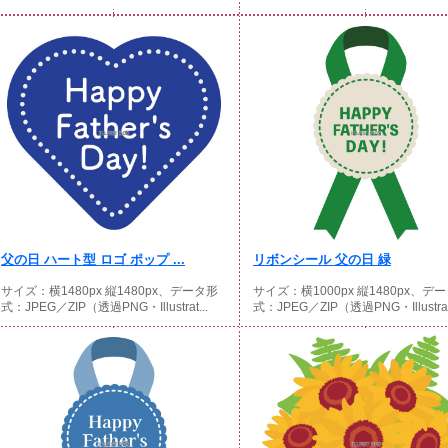
父の日 ハート型 ロゴ ポップ ...
リボンシール 父の日 緑
サイズ：横1480px 縦1480px、データ形
サイズ：横1000px 縦1480px、デ
式：JPEG／ZIP（透過PNG・Illustrat...
式：JPEG／ZIP（透過PNG・Illustrat.