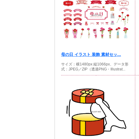
母の日 イラスト 装飾 素材セッ...
サイズ：横1480px 縦1066px、データ形
式：JPEG／ZIP（透過PNG・Illustrat...