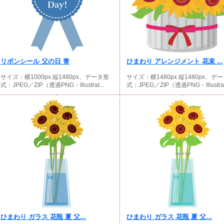
リボンシール 父の日 青
ひまわり アレンジメント 花束 ...
サイズ：横1000px 縦1480px、データ形
サイズ：横1480px 縦1480px、デ
式：JPEG／ZIP（透過PNG・Illustrat...
式：JPEG／ZIP（透過PNG・Illustrat.
ひまわり ガラス 花瓶 夏 父...
ひまわり ガラス 花瓶 夏 父...