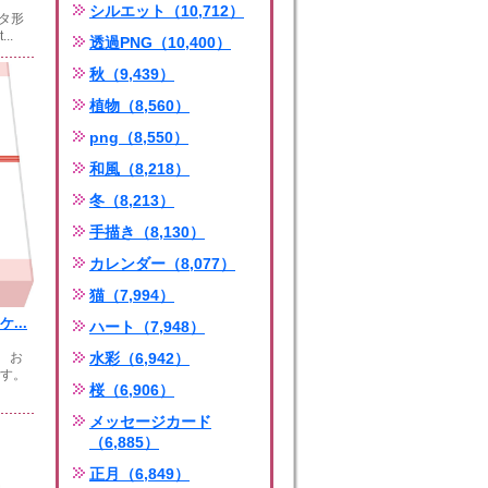
シルエット（10,712）
ータ形
..
透過PNG（10,400）
秋（9,439）
植物（8,560）
png（8,550）
和風（8,218）
冬（8,213）
手描き（8,130）
カレンダー（8,077）
猫（7,994）
...
ハート（7,948）
 お
水彩（6,942）
です。
桜（6,906）
メッセージカード
（6,885）
正月（6,849）