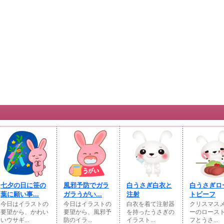
七夕の日に笹の
風邪予防でガラ
白うさぎ白衣と
白うさぎロ
葉に願い事...
ガラうがい...
注射
トビーフ
今日はイラストの
今日はイラストの
白衣を着て注射器
クリスマス
要望から、かわい
要望から、風邪予
を持ったうさぎの
ーのロース
いウサギ...
防のイラ...
イラスト...
フとうさ...