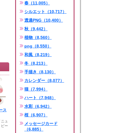
春（11,005）
シルエット（10,717）
透過PNG（10,400）
秋（9,442）
植物（8,560）
png（8,550）
和風（8,219）
冬（8,213）
手描き（8,130）
カレンダー（8,077）
猫（7,994）
ハート（7,948）
水彩（6,942）
ース
桜（6,907）
メニュ
メッセージカード
トビー
（6,885）