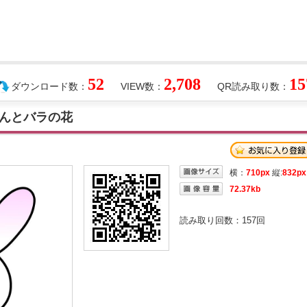
52
2,708
15
ダウンロード数：
VIEW数：
QR読み取り数：
んとバラの花
横：
710px
縦:
832px
72.37kb
読み取り回数：
157
回