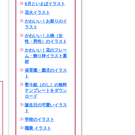
6月といえばイラスト
花火イラスト
かわいい！お祭りのイ
ラスト
かわいい！人物（女
性・男性）のイラスト
かわいい！花のフレー
ム・飾り枠イラスト素
材
保育園・園児のイラス
ト
熨斗紙（のし）の無料
テンプレートをダウン
ロード
誕生日の可愛いイラス
ト
学校のイラスト
職業 イラスト