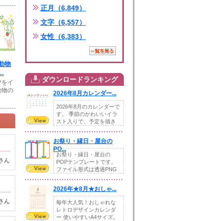
正月（6,849）
文字（6,557）
女性（6,383）
動物
.
ダウンロードランキング
夕をイ
動物の
2026年8月カレンダー...
2026年8月のカレンダーで
す。 季節のかわいいイラ
スト入りで、予定を描き
込めるスペ...
お祭り・縁日・屋台の
PO...
お祭り・縁日・屋台の
さん
POPテンプレートです。
ファイル形式は透過PNG
です。---太め...
2026年★8月★おしゃ...
さん
毎年大人気！おしゃれな
レトロデザインカレンダ
ー 使いやすいA4サイズ。