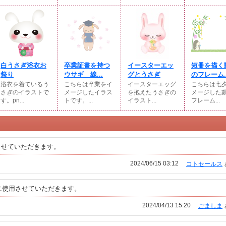
白うさぎ浴衣お
卒業証書を持つ
イースターエッ
短冊を描く
祭り
ウサギ 線...
グとうさぎ
のフレーム..
浴衣を着ているう
こちらは卒業をイ
イースターエッグ
こちらは七
さぎのイラストで
メージしたイラス
を抱えたうさぎの
メージした
す。pn...
トです。...
イラスト...
フレーム...
させていただきます。
2024/06/15 03:12
コトセールス
に使用させていただきます。
2024/04/13 15:20
ごましま