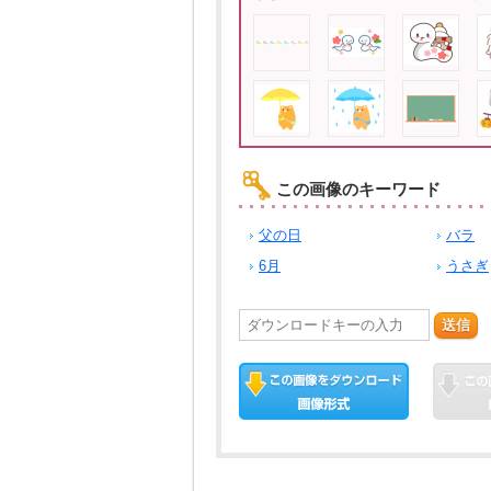
この画像のキーワード
父の日
バラ
6月
うさぎ
送信