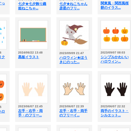
ぐっ
関東風・関西風桜
七夕★七夕飾り織
七夕★ねこちゃん
餅のイラス...
姫ねこちゃ...
彦星のフリ...
6
2024/06/22 13:48
2023/09/07 08:03
2023/09/09 21:47
りク
黒板イラスト
シンプルかわいい
ハロウィン★ほう
ハロウィン...
きにのった...
2023/06/07 22:45
2023/06/07 22:39
2023/06/07 22:32
5
左手・右手・両
左手・右手・両手
両手のイラスト・
ハロ
手・のフリー...
のフリーイ...
シルエット...