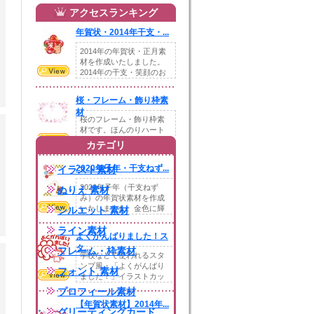
アクセスランキング
年賀状・2014年干支・...
2014年の年賀状・正月素
材を作成いたしました。
2014年の干支・笑顔のお
馬さんのイ...
桜・フレーム・飾り枠素
材
桜のフレーム・飾り枠素
材です。ほんのりハート
型に。桜なので春を意識
カテゴリ
していますが、ちょ...
2020年子年・干支ねず...
イラスト素材
2020年子年（干支ねず
ぬりえ 素材
み）の年賀状素材を作成
いたしました。金色に輝
シルエット 素材
く白い置物風のネ...
ライン素材
よくがんばりました！ス
タ...
フレーム・枠素材
学校などで使われるスタ
ンプ風・「よくがんばり
フォント 素材
ました！」イラストカッ
トを作成致しました...
プロフィール素材
【年賀状素材】2014年...
グリーティングカード