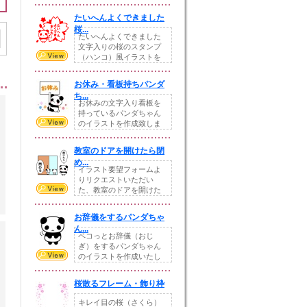
していますが、ちょ...
たいへんよくできました
桜...
たいへんよくできました
文字入りの桜のスタンプ
（ハンコ）風イラストを
作成いたしました。...
お休み・看板持ちパンダ
ち...
お休みの文字入り看板を
持っているパンダちゃん
のイラストを作成致しま
した。お店のＰＯＰ...
教室のドアを開けたら閉
め...
イラスト要望フォームよ
りリクエストいただい
た、教室のドアを開けた
ら閉める！注意書きイ...
お辞儀をするパンダちゃ
ん...
ペコっとお辞儀（おじ
ぎ）をするパンダちゃん
のイラストを作成いたし
ました。挨拶・お礼・...
桜散るフレーム・飾り枠
キレイ目の桜（さくら）