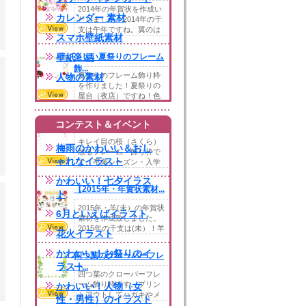
2014年の年賀状を作成い
カレンダー 素材
たしました。2014年の干
支は午年ですね。翼のは
スマホ壁紙素材
えたメルヘ...
壁紙・柄
楽しい夏祭りのフレーム
飾...
夏祭りのフレーム飾り枠
人物の素材
を作りました！夏祭りの
屋台（夜店）ですね！色
とりどりの花火やち...
桜散るフレーム・飾り枠
コンテスト＆イベント
キレイ目の桜（さくら）
梅雨のかわいい＆おし
散るフレーム・飾り枠で
ゃれなイラスト
す。卒業シーズン・入学
シーズンなどで大活...
かわいい！七夕イラス
【2015年・年賀状素材...
ト
2015年・羊(未）の年賀状
6月といえばイラスト
素材を作成致しました。
2015年の干支は(未）！羊
花火イラスト
さんが...
かわいい！お祭りのイ
四つ葉のクローバーフレ
ラスト
ー...
四つ葉のクローバーフレ
ーム飾り枠です。プリン
かわいい！人物（女
トアウトしてハガキやメ
性・男性）のイラスト
ッセージカード・お...