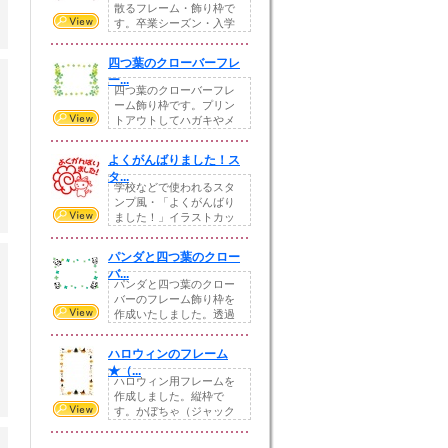
散るフレーム・飾り枠で
す。卒業シーズン・入学
シーズンなどで大活...
四つ葉のクローバーフレ
ー...
四つ葉のクローバーフレ
ーム飾り枠です。プリン
トアウトしてハガキやメ
ッセージカード・お...
よくがんばりました！ス
タ...
学校などで使われるスタ
ンプ風・「よくがんばり
ました！」イラストカッ
トを作成致しました...
パンダと四つ葉のクロー
バ...
パンダと四つ葉のクロー
バーのフレーム飾り枠を
作成いたしました。透過
しています。掲示物...
ハロウィンのフレーム
★（...
ハロウィン用フレームを
作成しました。縦枠で
す。かぼちゃ（ジャック
オーランタン）も怖さ...