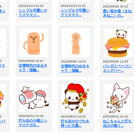
2022/12/13 01:04
2022/12/13 01:01
9
2022/09/28 20:12
シンプル可愛いク
シンプルで可愛い
持っ
黒い招き猫（まね
リスマスツ...
クリスマス...
きねこ）の...
0
2022/09/06 14:07
2022/09/06 14:04
2022/09/06 12:39
ラス
古墳時代のゆるキ
古墳時代のゆるキ
パンダとベーコン
ャラ・埴輪...
ャラ・埴輪...
エッグバー...
2022/08/14 10:36
2
2022/08/14 10:23
2022/08/14 10:18
打ち出の小槌とシ
とパ
打ち出の小づちを
ねこちゃんと打ち
マエナガさ...
持った大黒...
出の小槌イ...