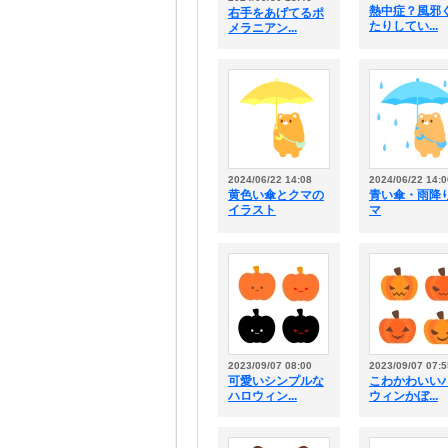
熱中症？風邪
右手をあげてるポ
たりしてい...
メラニアン...
2024/06/22 14:08
2024/06/22 14:0
黄色い傘とクマの
青い傘・雨降
イラスト
マ
2023/09/07 08:00
2023/09/07 07:5
可愛いシンプルな
こわかわいい
ハロウィン...
ウィンかぼ...