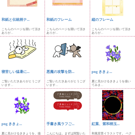
和紙と伝統柄テ...
和紙のフレーム
縦のフレーム
こちらのページを開いて頂き
こちらのページを開いて頂き
こちらのページを開いて頂き
ありが...
ありが...
ありが...
寝苦しい猛暑に...
悪魔の攻撃を防...
png ききょ...
ご覧いただきありがとうござ
ご覧いただきありがとうござ
夏に見かけるききょうを描い
います...
います...
てみま...
png ききょ...
手書き風ラフご...
紅葉、紫和柄玉...
夏に見かけるききょうを、描
こんにちは。まずは閲覧いた
和風背景イラストです。 ベク