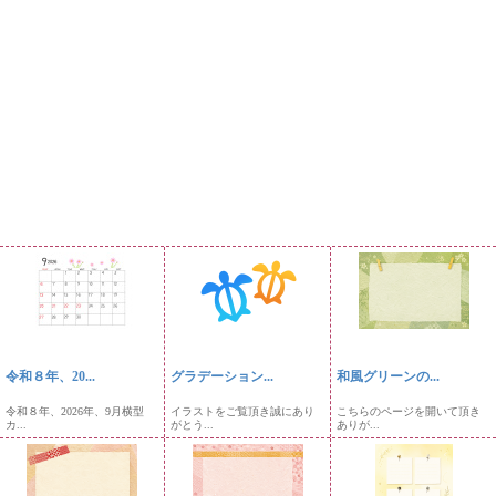
令和８年、20...
グラデーション...
和風グリーンの...
令和８年、2026年、9月横型
イラストをご覧頂き誠にあり
こちらのページを開いて頂き
カ...
がとう...
ありが...