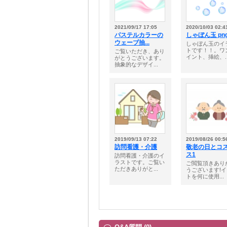
2021/09/17 17:05
2020/10/03 02:4
パステルカラーの
しゃぼん玉 pn
ウェーブ抽...
しゃぼん玉のイ
トです！！。ワ
ご覧いただき、あり
イント、挿絵、..
がとうございます。
抽象的なデザイ...
2019/09/13 07:22
2019/08/26 00:5
訪問看護・介護
敬老の日とコ
ス1
訪問看護・介護のイ
ラストです。ご覧い
ご閲覧頂きあり
ただきありがと...
うございます!
トを何に使用...