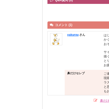
Q&A質問 (0)
コメント (1)
yakurou
さん
はじ
か
お
サ
描
と
お
鼻だけセレブ
ご
現
ラ
と
も
鼻だ