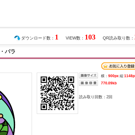
1
103
ダウンロード数：
VIEW数：
QR読み取り数：
・バラ
横：
900px
縦:
1148p
770.09kb
読み取り回数：
2
回