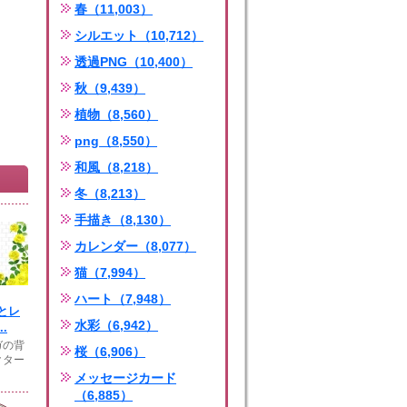
春（11,003）
シルエット（10,712）
透過PNG（10,400）
秋（9,439）
植物（8,560）
png（8,550）
和風（8,218）
冬（8,213）
手描き（8,130）
カレンダー（8,077）
猫（7,994）
ハート（7,948）
とレ
水彩（6,942）
.
ガの背
桜（6,906）
クター
メッセージカード
（6,885）