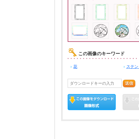
この画像のキーワード
花
ステン
送信