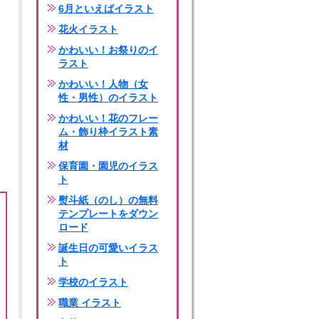
6月といえばイラスト
花火イラスト
かわいい！お祭りのイ
ラスト
かわいい！人物（女
性・男性）のイラスト
かわいい！花のフレー
ム・飾り枠イラスト素
材
保育園・園児のイラス
ト
熨斗紙（のし）の無料
テンプレートをダウン
ロード
誕生日の可愛いイラス
ト
学校のイラスト
職業 イラスト