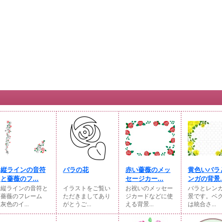
縦ラインの音符
バラの花
赤い薔薇のメッ
黄色いバラ
と薔薇のフ...
セージカー...
ンガの背景..
縦ラインの音符と
イラストをご覧い
お祝いのメッセー
バラとレン
薔薇のフレーム
ただきましてあり
ジカードなどに使
景です。ベ
灰色のイ...
がとうご...
える背景...
は統合さ...