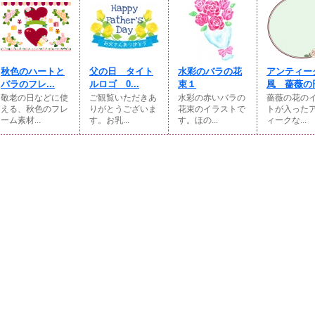
秋色のハートと
父の日 タイト
水彩のバラの花
アンティー
バラのフレ...
ルロゴ 0...
束１
風 薔薇の円
敬老の日などに使
ご観覧いただきあ
水彩の赤いバラの
薔薇の花の
える、秋色のフレ
りがとうございま
花束のイラストで
トが入った
ーム素材...
す。お乳...
す。ほの...
ィークな...