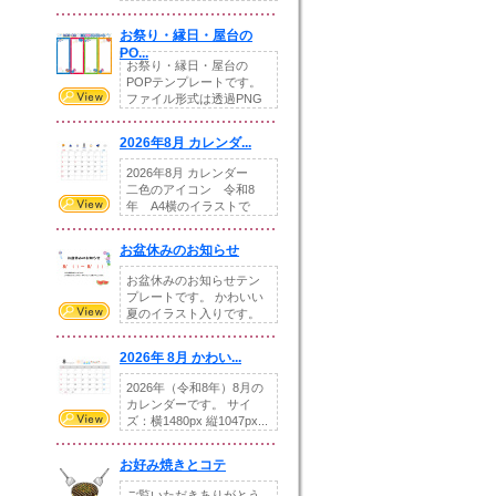
りの提...
お祭り・縁日・屋台の
PO...
お祭り・縁日・屋台の
POPテンプレートです。
ファイル形式は透過PNG
です。---太め...
2026年8月 カレンダ...
2026年8月 カレンダー
二色のアイコン 令和8
年 A4横のイラストで
す。8月をテ...
お盆休みのお知らせ
お盆休みのお知らせテン
プレートです。 かわいい
夏のイラスト入りです。
休業日の日付けを...
2026年 8月 かわい...
2026年（令和8年）8月の
カレンダーです。 サイ
ズ：横1480px 縦1047px...
お好み焼きとコテ
ご覧いただきありがとう