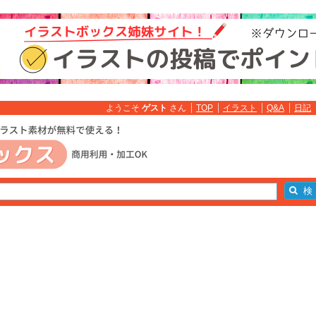
ようこそ
ゲスト
さん
TOP
イラスト
Q&A
日記