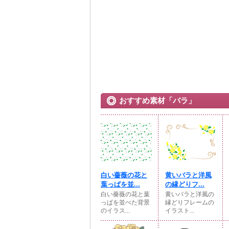
おすすめ素材「バラ」
白い薔薇の花と
黄いバラと洋風
葉っぱを並...
の縁どりフ...
白い薔薇の花と葉
黄いバラと洋風の
っぱを並べた背景
縁どりフレームの
のイラス...
イラスト...