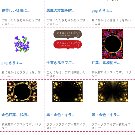
寝苦しい猛暑に...
悪魔の攻撃を防...
png ききょ...
ご覧いただきありがとうござ
ご覧いただきありがとうござ
夏に見かけるききょうを描い
います...
います...
てみま...
png ききょ...
手書き風ラフご...
紅葉、紫和柄玉...
夏に見かけるききょうを、描
こんにちは。まずは閲覧いた
和風背景イラストです。 ベク
いてみ...
だきあ...
ター...
金色紅葉、和柄...
黒・金色・キラ...
黒・金色・キラ...
和風背景イラストです。 ベク
ブラックフライデー背景イラ
ブラックフライデー背景イラ
ター...
ストで...
ストで...