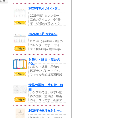
を見る
りの提...
2026年8月 カレンダ...
2026年8月 カレンダー
二色のアイコン 令和8
年 A4横のイラストで
す。8月をテ...
2026年 8月 かわい...
2026年（令和8年）8月の
カレンダーです。 サイ
ズ：横1480px 縦1047px...
お祭り・縁日・屋台の
PO...
お祭り・縁日・屋台の
POPテンプレートです。
ファイル形式は透過PNG
です。---太め...
世界の国旗 塗り絵 線
画
シンプルで使いやすい世
界の国旗 塗り絵 線画
のイラストです。画像デ
ータとEPSデータ...
2026年★9月★おしゃ...
毎年大人気！おしゃれな