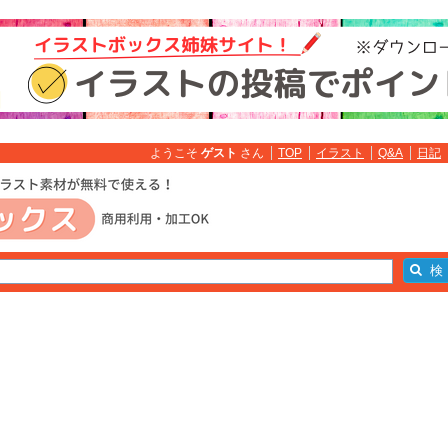
ようこそ
ゲスト
さん
TOP
イラスト
Q&A
日記