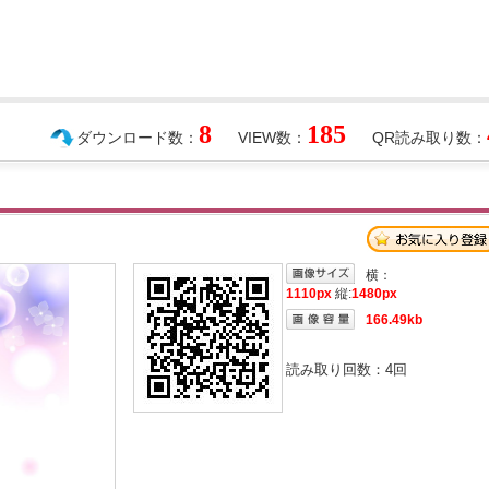
8
185
ダウンロード数：
VIEW数：
QR読み取り数：
横：
1110px
縦:
1480px
166.49kb
読み取り回数：
4
回