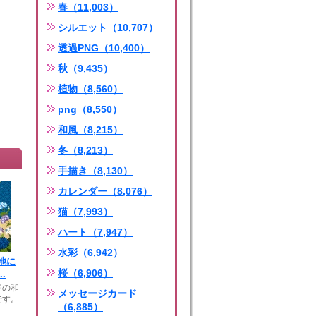
春（11,003）
シルエット（10,707）
透過PNG（10,400）
秋（9,435）
植物（8,560）
png（8,550）
和風（8,215）
冬（8,213）
手描き（8,130）
カレンダー（8,076）
猫（7,993）
ハート（7,947）
水彩（6,942）
地に
桜（6,906）
.
ジの和
メッセージカード
です。
（6,885）