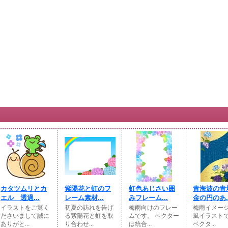
カタツムリとカ
紫陽花と虹のフ
虹色あじさい囲
青海波の青
エル 透過...
レーム素材...
みフレーム...
金の円のあ..
イラストをご覧く
初夏の訪れを告げ
梅雨向けのフレー
梅雨イメー
ださいまして誠に
る紫陽花と虹を取
ムです。 ベクター
風イラスト
ありがと...
り合わせ...
は統合...
ベクタ...