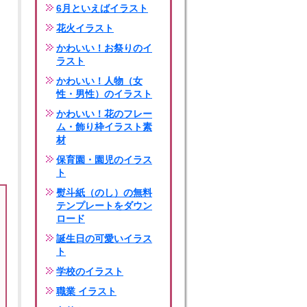
6月といえばイラスト
花火イラスト
かわいい！お祭りのイ
ラスト
かわいい！人物（女
性・男性）のイラスト
かわいい！花のフレー
ム・飾り枠イラスト素
材
保育園・園児のイラス
ト
熨斗紙（のし）の無料
テンプレートをダウン
ロード
誕生日の可愛いイラス
ト
学校のイラスト
職業 イラスト