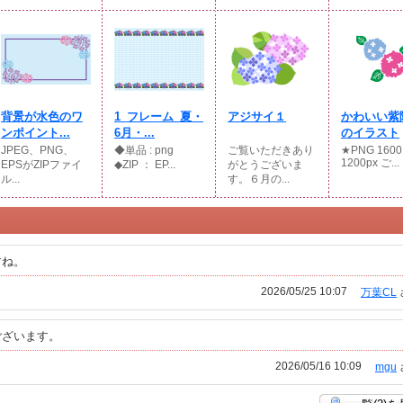
背景が水色のワ
1_フレーム_夏・
アジサイ１
かわいい紫
ンポイント...
6月・...
のイラスト
JPEG、PNG、
◆単品 : png
ご覧いただきあり
★PNG 1600
1200px ご...
EPSがZIPファイ
◆ZIP ： EP...
がとうございま
ル...
す。６月の...
すね。
2026/05/25 10:07
万葉CL
ございます。
2026/05/16 10:09
mgu