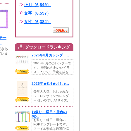
正月（6,849）
文字（6,557）
女性（6,384）
テー
.
ダウンロードランキング
だきあ
ざいま
2026年8月カレンダー...
2026年8月のカレンダーで
す。 季節のかわいいイラ
スト入りで、予定を描き
込めるスペ...
2026年★8月★おしゃ...
毎年大人気！おしゃれな
レトロデザインカレンダ
ー 使いやすいA4サイズ。
illust...
お祭り・縁日・屋台の
PO...
お祭り・縁日・屋台の
POPテンプレートです。
ファイル形式は透過PNG