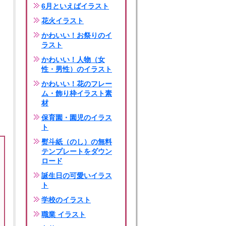
6月といえばイラスト
花火イラスト
かわいい！お祭りのイ
ラスト
かわいい！人物（女
性・男性）のイラスト
かわいい！花のフレー
ム・飾り枠イラスト素
材
保育園・園児のイラス
ト
熨斗紙（のし）の無料
テンプレートをダウン
ロード
誕生日の可愛いイラス
ト
学校のイラスト
職業 イラスト