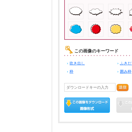
この画像のキーワード
吹き出し
ふきだ
枠
囲み枠
送信