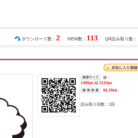
2
113
ダウンロード数：
VIEW数：
QR読み取り数：
横：
1480px
縦:
1110px
66.35kb
読み取り回数：
1
回