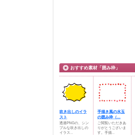
おすすめ素材「囲み枠」
吹き出しのイラ
手描き風の水玉
スト
の囲み枠（...
透過PNGの、シン
ご閲覧いただきあ
プルな吹き出しの
りがとうございま
イラス...
す。手描...