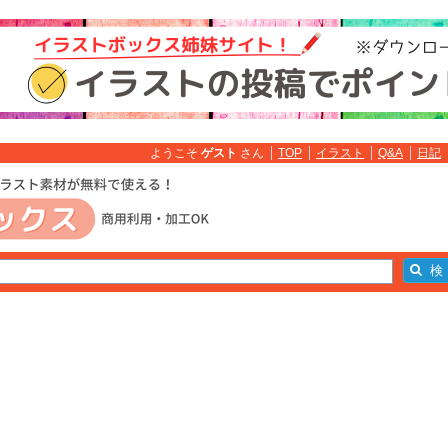
ようこそ
ゲスト
さん
TOP
イラスト
Q&A
日記