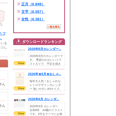
正月（6,849）
文字（6,557）
女性（6,381）
たフ
.
ダウンロードランキング
ている
モコし
2026年8月カレンダー...
2026年8月のカレンダーで
す。 季節のかわいいイラ
スト入りで、予定を描き
込めるスペ...
2026年★8月★おしゃ...
毎年大人気！おしゃれな
さん
レトロデザインカレンダ
ー 使いやすいA4サイズ。
illust...
2026年8月 カレンダ...
さん
2026年8月 カレンダー
令和8年 A4横のイラスト
です。8月をテーマにお祭