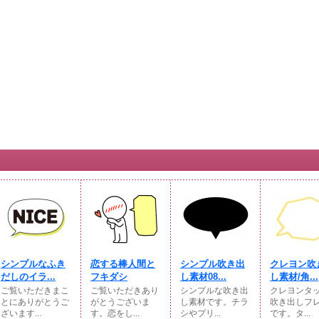
シンプルなふき
恋する棒人間と
シンプル吹き出
クレヨン吹
だしのイラ...
フキダシ
し素材08...
し素材/角...
ご覧いただきまこ
ご覧いただきあり
シンプルな吹き出
クレヨンタ
とにありがとうご
がとうございま
し素材です。チラ
吹き出しフ
ざいます...
す。恋をし...
シやプリ...
です。タ...