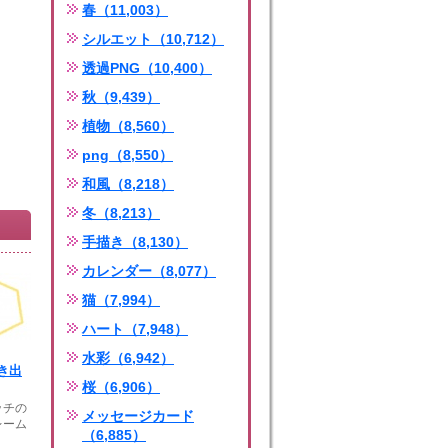
春（11,003）
シルエット（10,712）
透過PNG（10,400）
秋（9,439）
植物（8,560）
png（8,550）
和風（8,218）
冬（8,213）
手描き（8,130）
カレンダー（8,077）
猫（7,994）
ハート（7,948）
水彩（6,942）
き出
桜（6,906）
ッチの
メッセージカード
レーム
（6,885）