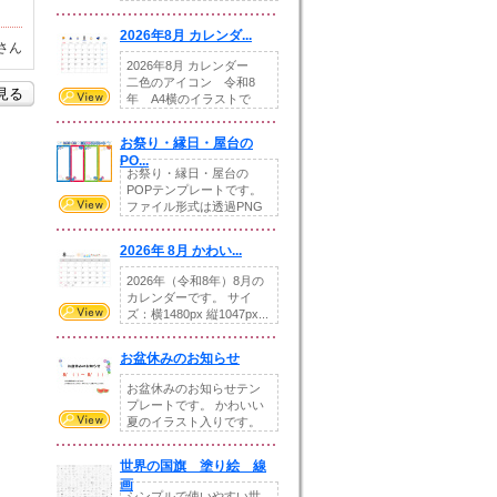
りの提...
2026年8月 カレンダ...
さん
2026年8月 カレンダー
二色のアイコン 令和8
を見る
年 A4横のイラストで
す。8月をテ...
お祭り・縁日・屋台の
PO...
お祭り・縁日・屋台の
POPテンプレートです。
ファイル形式は透過PNG
です。---太め...
2026年 8月 かわい...
2026年（令和8年）8月の
カレンダーです。 サイ
ズ：横1480px 縦1047px...
お盆休みのお知らせ
お盆休みのお知らせテン
プレートです。 かわいい
夏のイラスト入りです。
休業日の日付けを...
世界の国旗 塗り絵 線
画
シンプルで使いやすい世