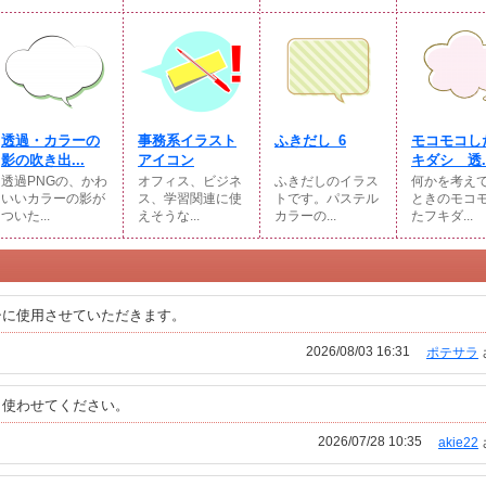
透過・カラーの
事務系イラスト
ふきだし_6
モコモコし
影の吹き出...
アイコン
キダシ 透..
透過PNGの、かわ
オフィス、ビジネ
ふきだしのイラス
何かを考え
いいカラーの影が
ス、学習関連に使
トです。パステル
ときのモコ
ついた...
えそうな...
カラーの...
たフキダ...
シに使用させていただきます。
2026/08/03 16:31
ポテサラ
、使わせてください。
2026/07/28 10:35
akie22