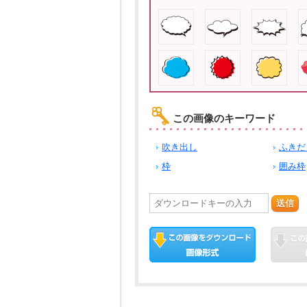
この画像のキーワード
吹き出し
ふきだ
枠
囲み枠
送信