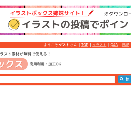
ようこそ
ゲスト
さん
TOP
イラスト
Q&A
日記