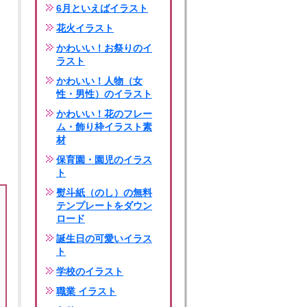
6月といえばイラスト
花火イラスト
かわいい！お祭りのイ
ラスト
かわいい！人物（女
性・男性）のイラスト
かわいい！花のフレー
ム・飾り枠イラスト素
材
保育園・園児のイラス
ト
熨斗紙（のし）の無料
テンプレートをダウン
ロード
誕生日の可愛いイラス
ト
学校のイラスト
職業 イラスト