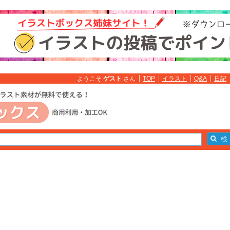
ようこそ
ゲスト
さん
TOP
イラスト
Q&A
日記