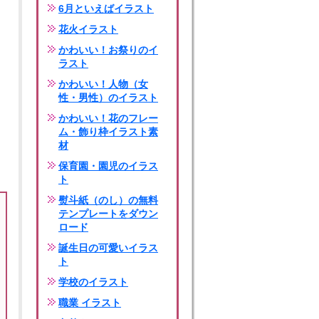
6月といえばイラスト
花火イラスト
かわいい！お祭りのイ
ラスト
かわいい！人物（女
性・男性）のイラスト
かわいい！花のフレー
ム・飾り枠イラスト素
材
保育園・園児のイラス
ト
熨斗紙（のし）の無料
テンプレートをダウン
ロード
誕生日の可愛いイラス
ト
学校のイラスト
職業 イラスト