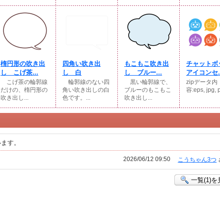
楕円形の吹き出
四角い吹き出
もこもこ吹き出
チャットボ
し こげ茶...
し 白
し ブルー...
アイコンセ..
こげ茶の輪郭線
輪郭線のない四
黒い輪郭線で、
zipデータ内
だけの、楕円形の
角い吹き出しの白
ブルーのもこもこ
容:eps, jpg, p
吹き出し...
色です。...
吹き出し...
います。
2026/06/12 09:50
こうちゃん3つ
一覧(1)