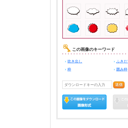
この画像のキーワード
吹き出し
ふきだ
枠
囲み枠
送信