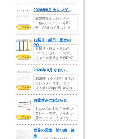
りの提...
2026年8月 カレンダ...
2026年8月 カレンダー
二色のアイコン 令和8
年 A4横のイラストで
す。8月をテ...
お祭り・縁日・屋台の
PO...
お祭り・縁日・屋台の
POPテンプレートです。
ファイル形式は透過PNG
です。---太め...
2026年 8月 かわい...
2026年（令和8年）8月の
カレンダーです。 サイ
ズ：横1480px 縦1047px...
お盆休みのお知らせ
お盆休みのお知らせテン
プレートです。 かわいい
夏のイラスト入りです。
休業日の日付けを...
世界の国旗 塗り絵 線
画
シンプルで使いやすい世