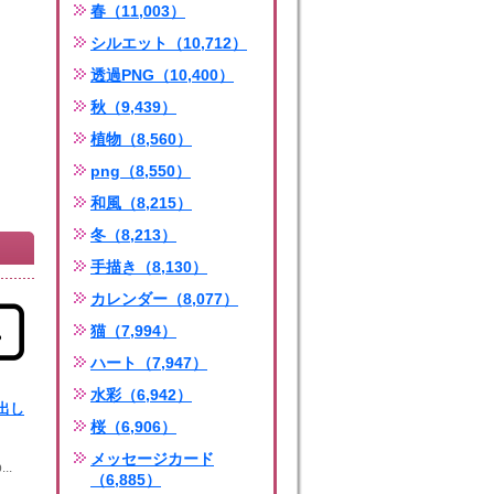
春（11,003）
シルエット（10,712）
透過PNG（10,400）
秋（9,439）
植物（8,560）
png（8,550）
和風（8,215）
冬（8,213）
手描き（8,130）
カレンダー（8,077）
猫（7,994）
ハート（7,947）
水彩（6,942）
出し
桜（6,906）
メッセージカード
...
（6,885）