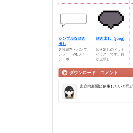
シンプルな吹き
吹き出し（jpeg)
出し
各種資料・パンフ
吹き出しのドット
レット・WEBペー
イラストです。何
ジ・ポ...
か主張し...
ダウンロード コメント
家庭内新聞に使用したいと思