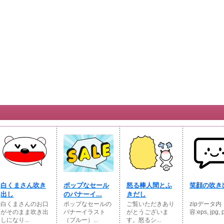
白くまさん吹き
ポップなセール
怒る棒人間とふ
笑顔の吹き
出し
のバナーイ...
きだし
白くまさんのお口
ポップなセールの
ご覧いただきあり
zipデータ内
がそのまま吹き出
バナーイラスト
がとうございま
容:eps, jpg, p
しになり...
（ブルー）...
す。怒るシ...