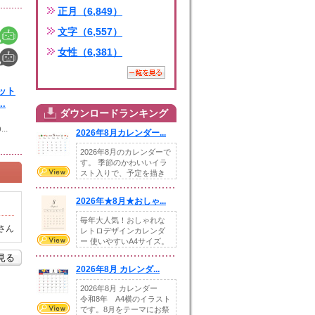
正月（6,849）
文字（6,557）
女性（6,381）
ット
.
ダウンロードランキング
...
2026年8月カレンダー...
2026年8月のカレンダーで
す。 季節のかわいいイラ
スト入りで、予定を描き
込めるスペ...
2026年★8月★おしゃ...
毎年大人気！おしゃれな
さん
レトロデザインカレンダ
ー 使いやすいA4サイズ。
illust...
を見る
2026年8月 カレンダ...
2026年8月 カレンダー
令和8年 A4横のイラスト
です。8月をテーマにお祭