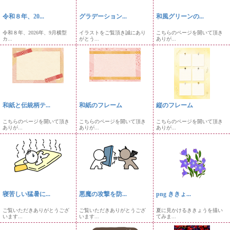
令和８年、20...
グラデーション...
和風グリーンの...
令和８年、2026年、9月横型
イラストをご覧頂き誠にあり
こちらのページを開いて頂き
カ...
がとう...
ありが...
和紙と伝統柄テ...
和紙のフレーム
縦のフレーム
こちらのページを開いて頂き
こちらのページを開いて頂き
こちらのページを開いて頂き
ありが...
ありが...
ありが...
寝苦しい猛暑に...
悪魔の攻撃を防...
png ききょ...
ご覧いただきありがとうござ
ご覧いただきありがとうござ
夏に見かけるききょうを描い
います...
います...
てみま...