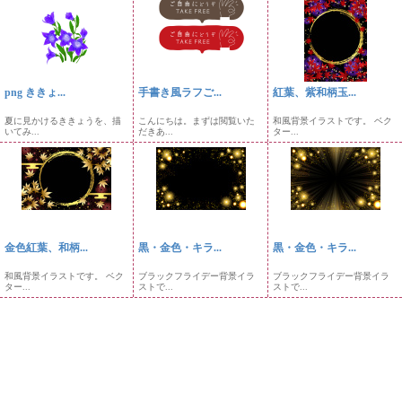
png ききょ...
手書き風ラフご...
紅葉、紫和柄玉...
夏に見かけるききょうを、描
こんにちは。まずは閲覧いた
和風背景イラストです。 ベク
いてみ...
だきあ...
ター...
金色紅葉、和柄...
黒・金色・キラ...
黒・金色・キラ...
和風背景イラストです。 ベク
ブラックフライデー背景イラ
ブラックフライデー背景イラ
ター...
ストで...
ストで...