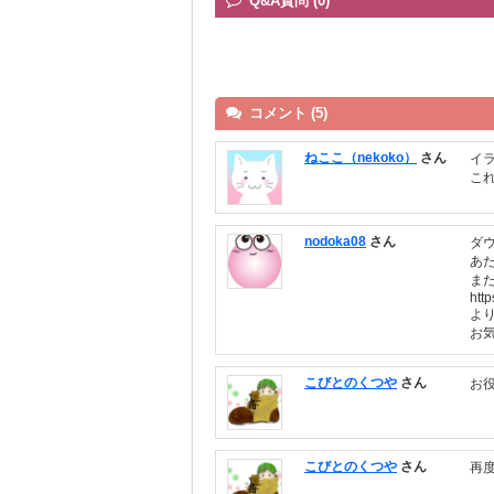
Q&A質問 (0)
コメント (5)
ねここ（nekoko）
さん
イ
こ
nodoka08
さん
ダ
あ
ま
htt
より
お
こびとのくつや
さん
お
こびとのくつや
さん
再