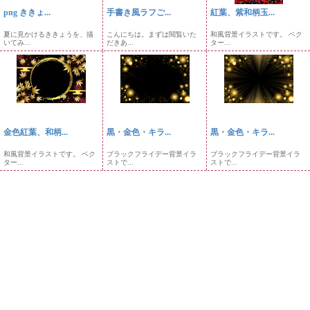
png ききょ...
手書き風ラフご...
紅葉、紫和柄玉...
夏に見かけるききょうを、描
こんにちは。まずは閲覧いた
和風背景イラストです。 ベク
いてみ...
だきあ...
ター...
金色紅葉、和柄...
黒・金色・キラ...
黒・金色・キラ...
和風背景イラストです。 ベク
ブラックフライデー背景イラ
ブラックフライデー背景イラ
ター...
ストで...
ストで...