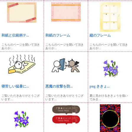
和紙と伝統柄テ...
和紙のフレーム
縦のフレーム
こちらのページを開いて頂き
こちらのページを開いて頂き
こちらのページを開いて頂き
ありが...
ありが...
ありが...
寝苦しい猛暑に...
悪魔の攻撃を防...
png ききょ...
ご覧いただきありがとうござ
ご覧いただきありがとうござ
夏に見かけるききょうを描い
います...
います...
てみま...