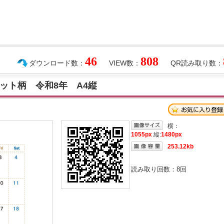
46
808
ダウンロード数：
VIEW数：
QR読み取り数：
ドット柄 令和8年 A4縦
横：
1055px
縦:
1480px
253.12kb
読み取り回数：
8
回