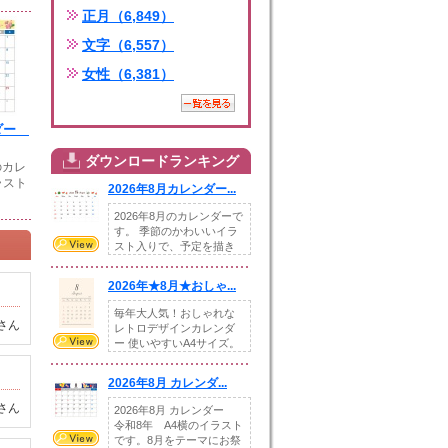
正月（6,849）
文字（6,557）
女性（6,381）
ンダー
ダウンロードランキング
のカレ
ラスト
2026年8月カレンダー...
2026年8月のカレンダーで
す。 季節のかわいいイラ
スト入りで、予定を描き
込めるスペ...
2026年★8月★おしゃ...
毎年大人気！おしゃれな
さん
レトロデザインカレンダ
ー 使いやすいA4サイズ。
illust...
2026年8月 カレンダ...
さん
2026年8月 カレンダー
令和8年 A4横のイラスト
です。8月をテーマにお祭