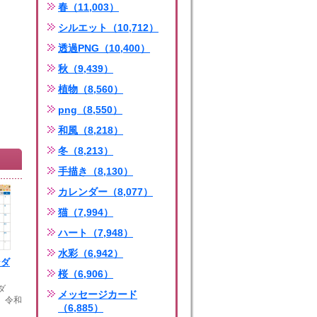
春（11,003）
シルエット（10,712）
透過PNG（10,400）
秋（9,439）
植物（8,560）
png（8,550）
和風（8,218）
冬（8,213）
手描き（8,130）
カレンダー（8,077）
猫（7,994）
ハート（7,948）
水彩（6,942）
ンダ
桜（6,906）
ダ
メッセージカード
年 令和
（6,885）