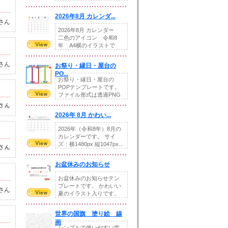
りの提...
2026年8月 カレンダ...
さん
2026年8月 カレンダー
二色のアイコン 令和8
年 A4横のイラストで
す。8月をテ...
さん
お祭り・縁日・屋台の
PO...
お祭り・縁日・屋台の
POPテンプレートです。
ファイル形式は透過PNG
です。---太め...
さん
2026年 8月 かわい...
2026年（令和8年）8月の
カレンダーです。 サイ
ズ：横1480px 縦1047px...
さん
お盆休みのお知らせ
お盆休みのお知らせテン
プレートです。 かわいい
さん
夏のイラスト入りです。
休業日の日付けを...
世界の国旗 塗り絵 線
画
シンプルで使いやすい世