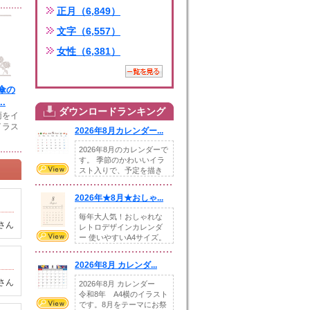
正月（6,849）
文字（6,557）
女性（6,381）
傘の
.
ダウンロードランキング
雨をイ
イラス
2026年8月カレンダー...
2026年8月のカレンダーで
す。 季節のかわいいイラ
スト入りで、予定を描き
込めるスペ...
2026年★8月★おしゃ...
毎年大人気！おしゃれな
さん
レトロデザインカレンダ
ー 使いやすいA4サイズ。
illust...
2026年8月 カレンダ...
さん
2026年8月 カレンダー
令和8年 A4横のイラスト
です。8月をテーマにお祭