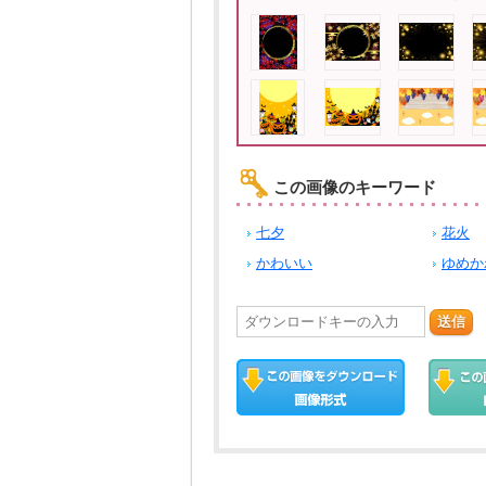
この画像のキーワード
七夕
花火
かわいい
ゆめか
送信