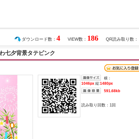
4
186
ダウンロード数：
VIEW数：
QR読み取り数：
わ七夕背景タテピンク
横：
1046px
縦:
1480px
591.68kb
読み取り回数：
1
回