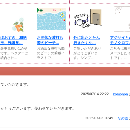
ほおずき、和柄
お洒落な波打ち
外に出たとたん
アジサイと
玉、残暑見...
際のビーチ...
行きたくな...
モノクロフ..
暑中見舞いはがき
お洒落な波打ち際
ご覧いただきあり
こちらは梅
です。ベクターは
のビーチの俯瞰イ
がとうございま
メージした
統合され...
ラストで...
す。シンプ...
トです。...
せていただきます。
2025/07/14 22:22
komonon
りがとうございます。使わせていただきます。
2025/07/03 10:49
なの協