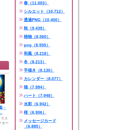
春（11,003）
シルエット（10,712）
透過PNG（10,400）
秋（9,439）
植物（8,560）
png（8,550）
和風（8,218）
冬（8,213）
手描き（8,130）
カレンダー（8,077）
猫（7,994）
ハート（7,948）
水彩（6,942）
葉・
桜（6,906）
.
イラス
メッセージカード
クター
（6,885）