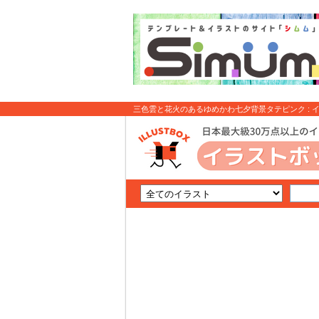
三色雲と花火のあるゆめかわ七夕背景タテピンク : 