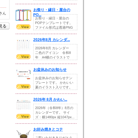
りの提...
お祭り・縁日・屋台の
さん
PO...
お祭り・縁日・屋台の
POPテンプレートです。
を見る
ファイル形式は透過PNG
です。---太め...
2026年8月 カレンダ...
2026年8月 カレンダー
二色のアイコン 令和8
年 A4横のイラストで
す。8月をテ...
お盆休みのお知らせ
お盆休みのお知らせテン
プレートです。 かわいい
夏のイラスト入りです。
休業日の日付けを...
2026年 8月 かわい...
2026年（令和8年）8月の
カレンダーです。 サイ
ズ：横1480px 縦1047px...
お好み焼きとコテ
ご覧いただきありがとう