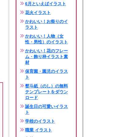
6月といえばイラスト
花火イラスト
かわいい！お祭りのイ
ラスト
かわいい！人物（女
性・男性）のイラスト
かわいい！花のフレー
ム・飾り枠イラスト素
材
保育園・園児のイラス
ト
熨斗紙（のし）の無料
テンプレートをダウン
ロード
誕生日の可愛いイラス
ト
学校のイラスト
職業 イラスト