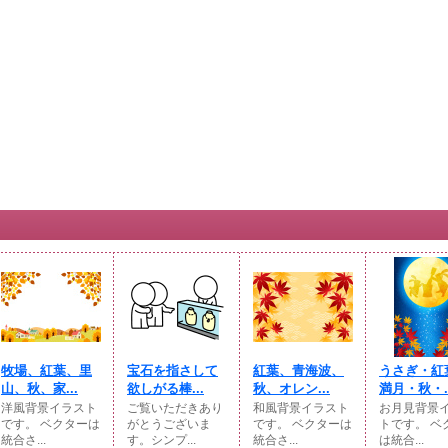
牧場、紅葉、里
宝石を指さして
紅葉、青海波、
うさぎ・紅
山、秋、家...
欲しがる棒...
秋、オレン...
満月・秋・..
洋風背景イラスト
ご覧いただきあり
和風背景イラスト
お月見背景
です。 ベクターは
がとうございま
です。 ベクターは
トです。 ベ
統合さ...
す。シンプ...
統合さ...
は統合...