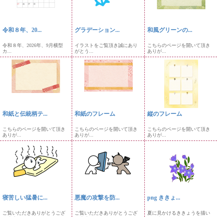
令和８年、20...
グラデーション...
和風グリーンの...
令和８年、2026年、9月横型
イラストをご覧頂き誠にあり
こちらのページを開いて頂き
カ...
がとう...
ありが...
和紙と伝統柄テ...
和紙のフレーム
縦のフレーム
こちらのページを開いて頂き
こちらのページを開いて頂き
こちらのページを開いて頂き
ありが...
ありが...
ありが...
寝苦しい猛暑に...
悪魔の攻撃を防...
png ききょ...
ご覧いただきありがとうござ
ご覧いただきありがとうござ
夏に見かけるききょうを描い