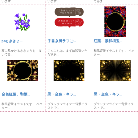
います...
います...
てみま...
png ききょ...
手書き風ラフご...
紅葉、紫和柄玉...
夏に見かけるききょうを、描
こんにちは。まずは閲覧いた
和風背景イラストです。 ベク
いてみ...
だきあ...
ター...
金色紅葉、和柄...
黒・金色・キラ...
黒・金色・キラ...
和風背景イラストです。 ベク
ブラックフライデー背景イラ
ブラックフライデー背景イラ
ター...
ストで...
ストで...