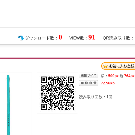
0
91
ダウンロード数：
VIEW数：
QR読み取り数：
横：
500px
縦:
764px
72.56kb
読み取り回数：
1
回