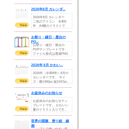
りの提...
2026年8月 カレンダ...
2026年8月 カレンダー
二色のアイコン 令和8
年 A4横のイラストで
す。8月をテ...
お祭り・縁日・屋台の
PO...
お祭り・縁日・屋台の
POPテンプレートです。
ファイル形式は透過PNG
です。---太め...
2026年 8月 かわい...
2026年（令和8年）8月の
カレンダーです。 サイ
ズ：横1480px 縦1047px...
お盆休みのお知らせ
お盆休みのお知らせテン
プレートです。 かわいい
夏のイラスト入りです。
休業日の日付けを...
世界の国旗 塗り絵 線
画
シンプルで使いやすい世