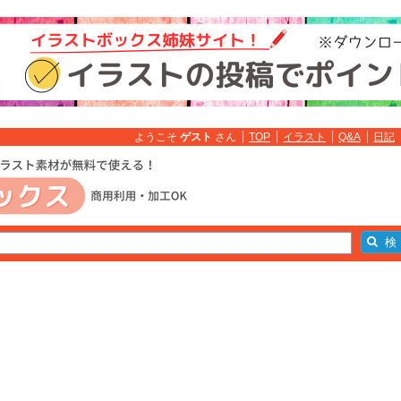
ようこそ
ゲスト
さん
TOP
イラスト
Q&A
日記