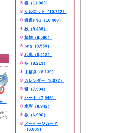
春（11,003）
シルエット（10,712）
透過PNG（10,400）
秋（9,439）
植物（8,560）
png（8,550）
和風（8,218）
冬（8,213）
手描き（8,130）
カレンダー（8,077）
猫（7,994）
ハート（7,948）
星座
水彩（6,942）
.
の十二
桜（6,906）
のイラ
メッセージカード
（6,885）