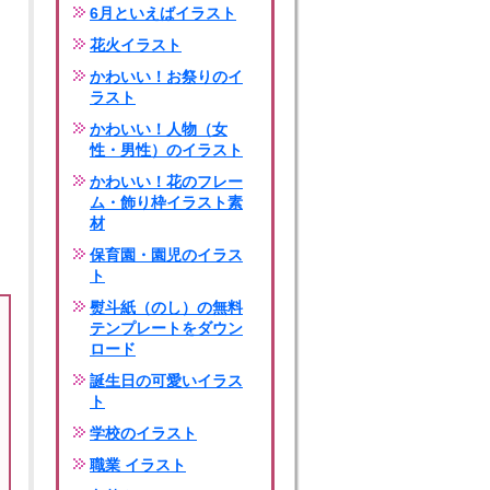
6月といえばイラスト
花火イラスト
かわいい！お祭りのイ
ラスト
かわいい！人物（女
性・男性）のイラスト
かわいい！花のフレー
ム・飾り枠イラスト素
材
保育園・園児のイラス
ト
熨斗紙（のし）の無料
テンプレートをダウン
ロード
誕生日の可愛いイラス
ト
学校のイラスト
職業 イラスト