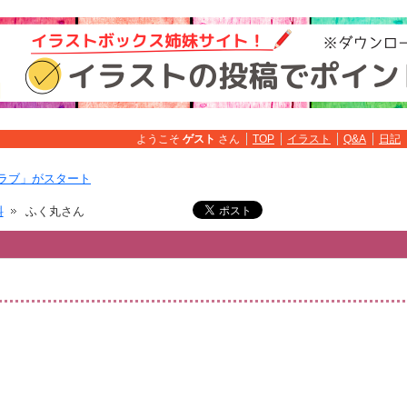
ようこそ
ゲスト
さん
TOP
イラスト
Q&A
日記
ラブ」がスタート
料
ふく丸さん