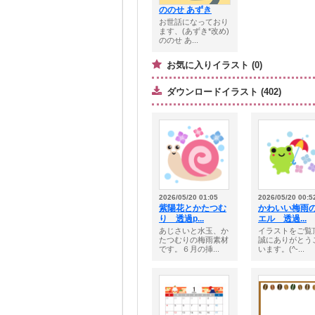
ののせ あずき
お世話になっており
ます、(あずき*改め)
ののせ あ...
お気に入りイラスト (0)
ダウンロードイラスト (402)
2026/05/20 01:05
2026/05/20 00:5
紫陽花とかたつむ
かわいい梅雨
り 透過p...
エル 透過...
あじさいと水玉、か
イラストをご覧
たつむりの梅雨素材
誠にありがとう
です。６月の挿...
います。(^-...