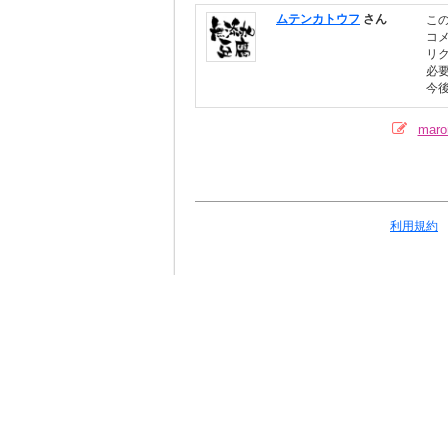
ムテンカトウフ
さん
こ
コ
リ
必
今
mar
利用規約