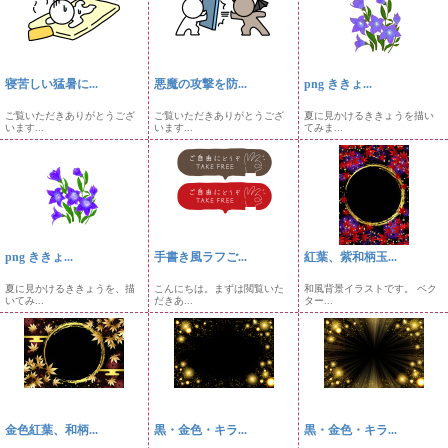
寝苦しい猛暑に...
悪魔の攻撃を防...
png ききょ...
ご覧いただきありがとうござ
ご覧いただきありがとうござ
夏に見かけるききょうを描い
います...
います...
てみま...
png ききょ...
手書き風ラフご...
紅葉、紫和柄玉...
夏に見かけるききょうを、描
こんにちは。まずは閲覧いた
和風背景イラストです。 ベク
いてみ...
だきあ...
ター...
金色紅葉、和柄...
黒・金色・キラ...
黒・金色・キラ...