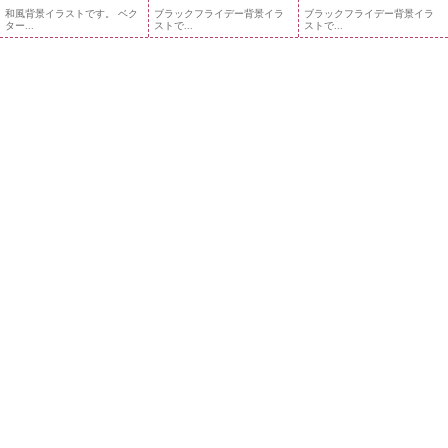
和風背景イラストです。 ベク
ブラックフライデー背景イラ
ブラックフライデー背景イラ
ター...
ストで...
ストで...