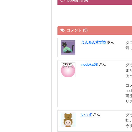
Q&A質問 (0)
コメント (9)
うんもんすずめ
さん
ダ
気
nodoka08
さん
ダ
ま
あ
コ
n
可
リ
いちず
さん
ダ
拙
今