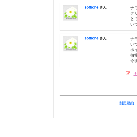
soffiche
さん
ナ
ク
と
い
soffiche
さん
ナ
い
ポ
植
今
利用規約