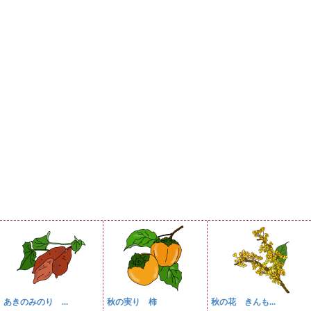
あきのみのり ...
秋の実り 柿
秋の花 きんも...