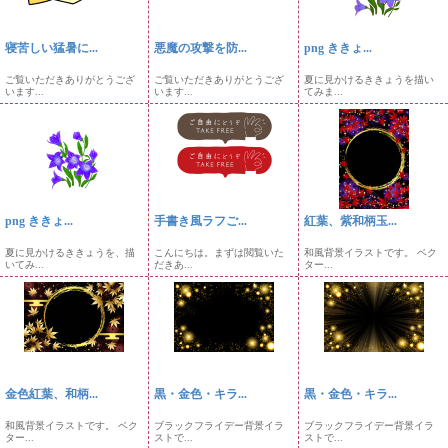
寝苦しい猛暑に...
悪魔の攻撃を防...
png ききょ...
ご覧いただきありがとうござ
ご覧いただきありがとうござ
夏に見かけるききょうを描い
います...
います...
てみま...
png ききょ...
手書き風ラフご...
紅葉、紫和柄玉...
夏に見かけるききょうを、描
こんにちは。まずは閲覧いた
和風背景イラストです。 ベク
いてみ...
だきあ...
ター...
金色紅葉、和柄...
黒・金色・キラ...
黒・金色・キラ...
和風背景イラストです。 ベク
ブラックフライデー背景イラ
ブラックフライデー背景イラ
ター...
ストで...
ストで...