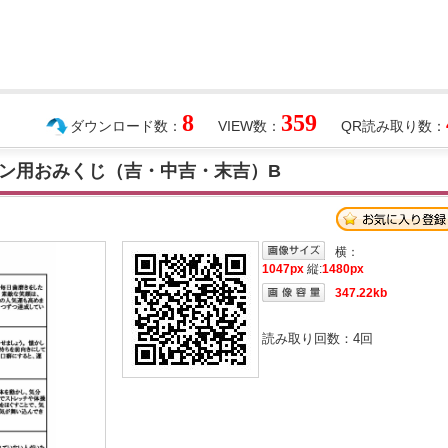
8
359
ダウンロード数：
VIEW数：
QR読み取り数：
ン用おみくじ（吉・中吉・末吉）B
横：
1047px
縦:
1480px
347.22kb
読み取り回数：
4
回