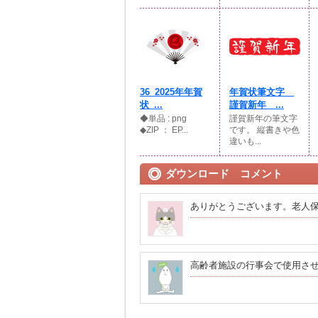
36_2025年年賀
年賀状筆文字
状_...
謹賀新年 ...
◆単品 : png
謹賀新年の筆文字
◆ZIP ： EP...
です。 縦書きや色
違いも...
ダウンロード コメント
ありがとうございます。老人
高齢者施設の行事会で使用さ