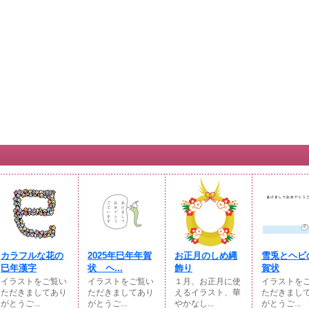
カラフルな花の
2025年巳年年賀
お正月のしめ縄
雪兎とヘビ
巳年漢字
状 ヘ...
飾り
賀状
イラストをご覧い
イラストをご覧い
１月、お正月に使
イラストを
ただきましてあり
ただきましてあり
えるイラスト、華
ただきまし
がとうご...
がとうご...
やかなし...
がとうご...