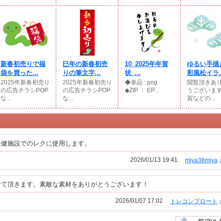
新春初売りで福
巳年の新春初売
10_2025年年賀
ゆるい手描
袋を買った...
りの筆文字...
状_...
彩風松イラ..
2025年新春初売り
2025年新春初売り
◆単品 : png
閲覧頂きあ
の広告チラシPOP
の広告チラシPOP
◆ZIP ： EP...
うございま
な...
な...
賀などの...
保健施設でのレクに使用します。
2026/01/13 19:41
miya38miya
せて頂きます。素敵な素材をありがとうございます！
2026/01/07 17:02
トレコンブロート