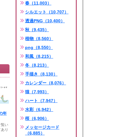
春（11,003）
シルエット（10,707）
透過PNG（10,400）
秋（9,435）
植物（8,560）
png（8,550）
和風（8,215）
冬（8,213）
手描き（8,130）
カレンダー（8,076）
猫（7,993）
ハート（7,947）
水彩（6,942）
の年
桜（6,906）
ご覧い
メッセージカード
てあり
（6,885）