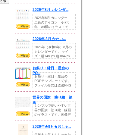
を見る
りの提...
2026年8月 カレンダ...
2026年8月 カレンダー
二色のアイコン 令和8
年 A4横のイラストで
す。8月をテ...
2026年 8月 かわい...
2026年（令和8年）8月の
カレンダーです。 サイ
ズ：横1480px 縦1047px...
お祭り・縁日・屋台の
PO...
お祭り・縁日・屋台の
POPテンプレートです。
ファイル形式は透過PNG
です。---太め...
世界の国旗 塗り絵 線
画
シンプルで使いやすい世
界の国旗 塗り絵 線画
のイラストです。画像デ
ータとEPSデータ...
2026年★9月★おしゃ...
毎年大人気！おしゃれな