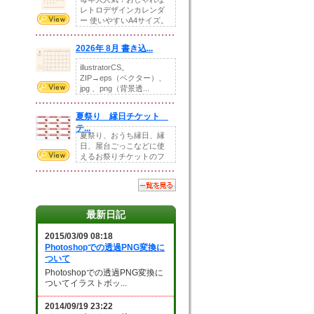
レトロデザインカレンダ
ー 使いやすいA4サイズ。
illust...
2026年 8月 書き込...
illustratorCS。
ZIP→eps（ベクター）、
jpg 、png（背景透...
夏祭り 縁日チケット
テ...
夏祭り、おうち縁日、縁
日、屋台ごっこなどに使
えるお祭りチケットのフ
ォーマットです。Z...
最新日記
2015/03/09 08:18
Photoshopでの透過PNG変換に
ついて
Photoshopでの透過PNG変換に
ついてイラストボッ...
2014/09/19 23:22