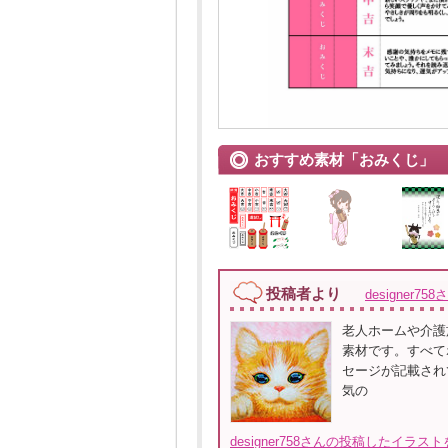
おすすめ素材「おみくじ」
投稿者より
designer758
老人ホームや介護
素材です。すべて
セージが記載され
気の
designer758さんの投稿したイラス