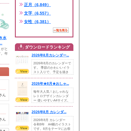
正月（6,849）
文字（6,557）
女性（6,381）
き水
.
ダウンロードランキング
りがと
す。年
2026年8月カレンダー...
2026年8月のカレンダーで
す。 季節のかわいいイラ
スト入りで、予定を描き
込めるスペ...
2026年★8月★おしゃ...
毎年大人気！おしゃれな
さん
レトロデザインカレンダ
ー 使いやすいA4サイズ。
illust...
2026年8月 カレンダ...
さん
2026年8月 カレンダー
令和8年 A4横のイラスト
です。8月をテーマにお祭