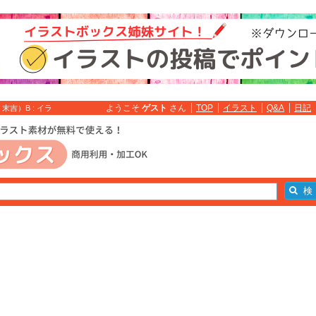
ようこそ
ゲスト
さん
TOP
イラスト
Q&A
日記
吉）B : イラ