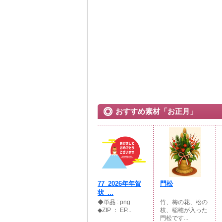
おすすめ素材「お正月」
77_2026年年賀
門松
状_...
◆単品 : png
竹、梅の花、松の
◆ZIP ： EP...
枝、稲穂が入った
門松です...