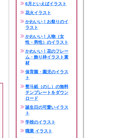
6月といえばイラスト
花火イラスト
かわいい！お祭りのイ
ラスト
かわいい！人物（女
性・男性）のイラスト
かわいい！花のフレー
ム・飾り枠イラスト素
材
保育園・園児のイラス
ト
熨斗紙（のし）の無料
テンプレートをダウン
ロード
誕生日の可愛いイラス
ト
学校のイラスト
職業 イラスト