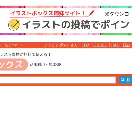
ようこそ
ゲスト
さん
TOP
イラスト
Q&A
日記
とエネ... :