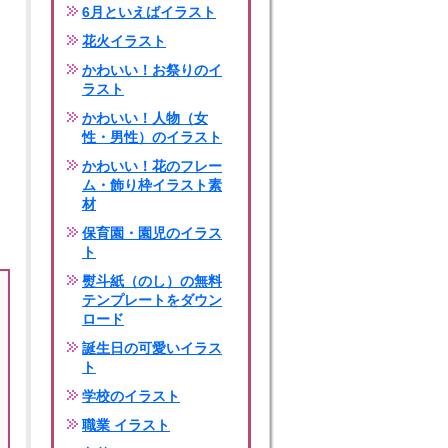
6月といえばイラスト
花火イラスト
かわいい！お祭りのイ
ラスト
かわいい！人物（女
性・男性）のイラスト
かわいい！花のフレー
ム・飾り枠イラスト素
材
保育園・園児のイラス
ト
熨斗紙（のし）の無料
テンプレートをダウン
ロード
誕生日の可愛いイラス
ト
学校のイラスト
職業 イラスト