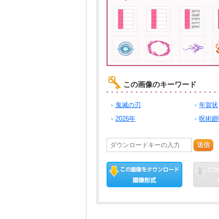
この画像のキーワード
鬼滅の刃
年賀状
2026年
呪術廻
送信