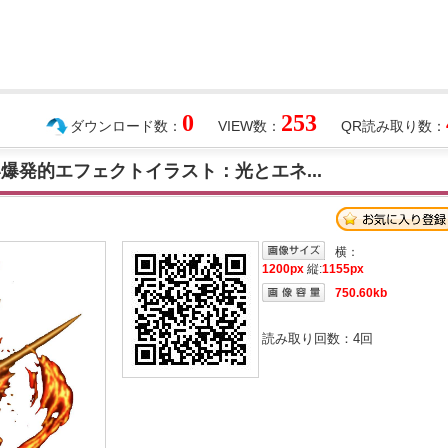
0
253
ダウンロード数：
VIEW数：
QR読み取り数：
爆発的エフェクトイラスト：光とエネ...
横：
1200px
縦:
1155px
750.60kb
読み取り回数：
4
回