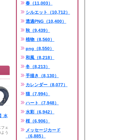
春（11,003）
シルエット（10,712）
透過PNG（10,400）
秋（9,439）
植物（8,560）
png（8,550）
和風（8,218）
冬（8,213）
手描き（8,130）
カレンダー（8,077）
猫（7,994）
ハート（7,948）
水彩（6,942）
G】水
桜（6,906）
エフェ
メッセージカード
のよう
（6,885）