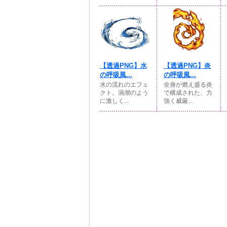
【透過PNG】水
【透過PNG】炎
の呼吸風...
の呼吸風...
水の流れのエフェ
全身が燃え盛る炎
クト。渦潮のよう
で構成された、力
に激しく...
強く威厳...