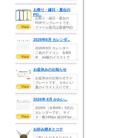
りの提...
お祭り・縁日・屋台の
PO...
お祭り・縁日・屋台の
POPテンプレートです。
ファイル形式は透過PNG
です。---太め...
2026年8月 カレンダ...
2026年8月 カレンダー
二色のアイコン 令和8
年 A4横のイラストで
す。8月をテ...
お盆休みのお知らせ
お盆休みのお知らせテン
プレートです。 かわいい
夏のイラスト入りです。
休業日の日付けを...
2026年 8月 かわい...
2026年（令和8年）8月の
カレンダーです。 サイ
ズ：横1480px 縦1047px...
お好み焼きとコテ
ご覧いただきありがとう