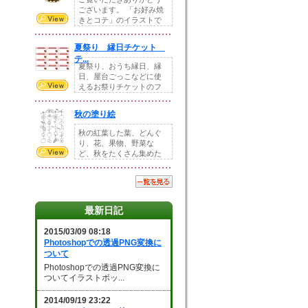
ございます。 「お好み焼
きとコテ」のイラストで
す。 ホームペー...
夏祭り 縁日チケット
テ...
夏祭り、おうち縁日、縁
日、屋台ごっこなどに使
えるお祭りチケットのフ
ォーマットです。Z...
秋の塗り絵
秋の紅葉した葉、どんぐ
り、花、果物、野菜な
ど、秋をたくさん集めた
塗り絵素材です。小さ...
最新日記
2015/03/09 08:18
Photoshopでの透過PNG変換に
ついて
Photoshopでの透過PNG変換に
ついてイラストボッ...
2014/09/19 23:22