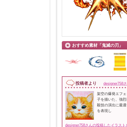
おすすめ素材「鬼滅の刃」
投稿者より
designer758
架空の爆発エフェ
子を描いた、強烈
殺技の演出に最適
を表現し
designer758さんの投稿したイラス