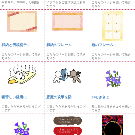
令和８年、2026年、9月横型
イラストをご覧頂き誠にあり
こちらのページを開いて頂き
カ...
がとう...
ありが...
和紙と伝統柄テ...
和紙のフレーム
縦のフレーム
こちらのページを開いて頂き
こちらのページを開いて頂き
こちらのページを開いて頂き
ありが...
ありが...
ありが...
寝苦しい猛暑に...
悪魔の攻撃を防...
png ききょ...
ご覧いただきありがとうござ
ご覧いただきありがとうござ
夏に見かけるききょうを描い
います...
います...
てみま...