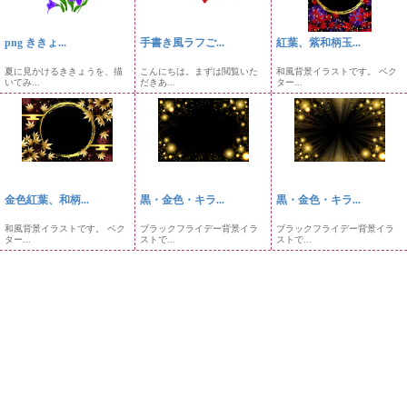
png ききょ...
手書き風ラフご...
紅葉、紫和柄玉...
夏に見かけるききょうを、描
こんにちは。まずは閲覧いた
和風背景イラストです。 ベク
いてみ...
だきあ...
ター...
金色紅葉、和柄...
黒・金色・キラ...
黒・金色・キラ...
和風背景イラストです。 ベク
ブラックフライデー背景イラ
ブラックフライデー背景イラ
ター...
ストで...
ストで...