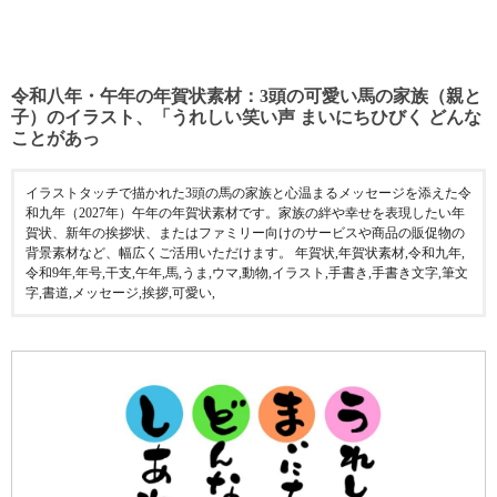
令和八年・午年の年賀状素材：3頭の可愛い馬の家族（親と
子）のイラスト、「うれしい笑い声 まいにちひびく どんな
ことがあっ
イラストタッチで描かれた3頭の馬の家族と心温まるメッセージを添えた令
和九年（2027年）午年の年賀状素材です。家族の絆や幸せを表現したい年
賀状、新年の挨拶状、またはファミリー向けのサービスや商品の販促物の
背景素材など、幅広くご活用いただけます。 年賀状,年賀状素材,令和九年,
令和9年,年号,干支,午年,馬,うま,ウマ,動物,イラスト,手書き,手書き文字,筆文
字,書道,メッセージ,挨拶,可愛い,