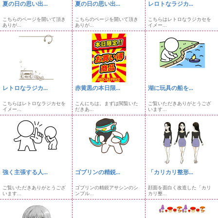
夏の日の思い出...
夏の日の思い出...
レロトなラジカ...
こちらのページを開いて頂き
こちらのページを開いて頂き
こちらはレトロなラジカセを
ありが...
ありが...
イメー...
レトロなラジカ...
赤黄黒の本日限...
湖に玩具の船を...
こちらはレトロなラジカセを
こんにちは。まずは閲覧いた
ご覧いただきありがとうござ
イメー...
だきあ...
います...
強く主張する人...
ゴブリンの精鋭...
「カリカリ整形...
ご覧いただきありがとうござ
ゴブリンの精鋭アサシンのシ
顔面を面白く改造した「カリ
います...
ンプル...
カリ整...