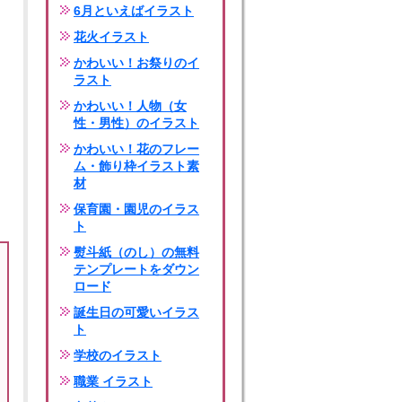
6月といえばイラスト
花火イラスト
かわいい！お祭りのイ
ラスト
かわいい！人物（女
性・男性）のイラスト
かわいい！花のフレー
ム・飾り枠イラスト素
材
保育園・園児のイラス
ト
熨斗紙（のし）の無料
テンプレートをダウン
ロード
誕生日の可愛いイラス
ト
学校のイラスト
職業 イラスト