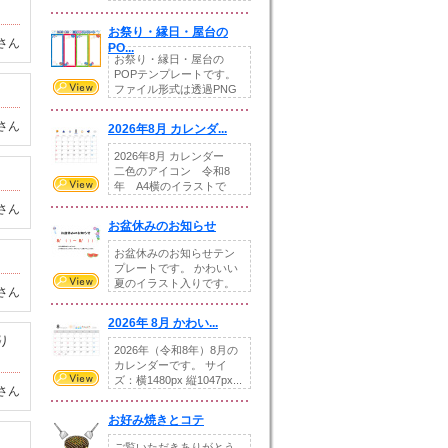
りの提...
お祭り・縁日・屋台の
さん
PO...
お祭り・縁日・屋台の
POPテンプレートです。
ファイル形式は透過PNG
です。---太め...
さん
2026年8月 カレンダ...
2026年8月 カレンダー
二色のアイコン 令和8
年 A4横のイラストで
す。8月をテ...
さん
お盆休みのお知らせ
お盆休みのお知らせテン
プレートです。 かわいい
夏のイラスト入りです。
さん
休業日の日付けを...
2026年 8月 かわい...
り
2026年（令和8年）8月の
カレンダーです。 サイ
ズ：横1480px 縦1047px...
さん
お好み焼きとコテ
ご覧いただきありがとう