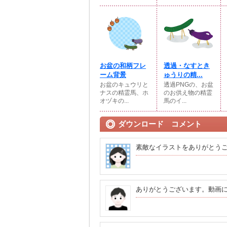
お盆の和柄フレ
透過・なすとき
ーム背景
ゅうりの精...
お盆のキュウリと
透過PNGの、お盆
ナスの精霊馬、ホ
のお供え物の精霊
オヅキの...
馬のイ...
ダウンロード コメント
素敵なイラストをありがとう
ありがとうございます。動画