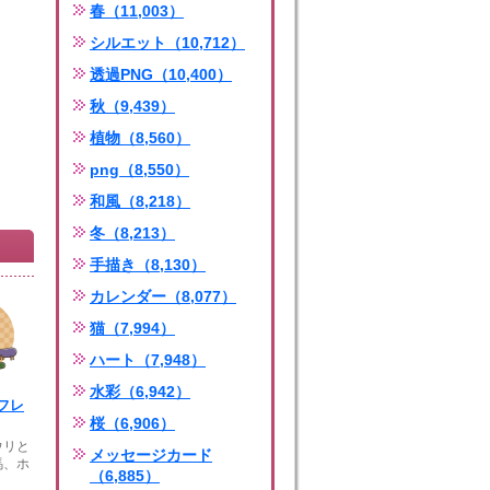
春（11,003）
シルエット（10,712）
透過PNG（10,400）
秋（9,439）
植物（8,560）
png（8,550）
和風（8,218）
冬（8,213）
手描き（8,130）
カレンダー（8,077）
猫（7,994）
ハート（7,948）
水彩（6,942）
フレ
桜（6,906）
ウリと
メッセージカード
馬、ホ
（6,885）