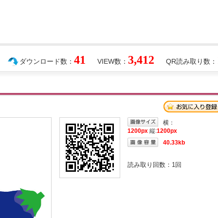
41
3,412
ダウンロード数：
VIEW数：
QR読み取り数：
横：
1200px
縦:
1200px
40.33kb
読み取り回数：
1
回