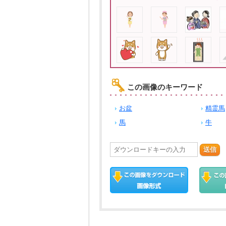
この画像のキーワード
お盆
精霊馬
馬
牛
送信