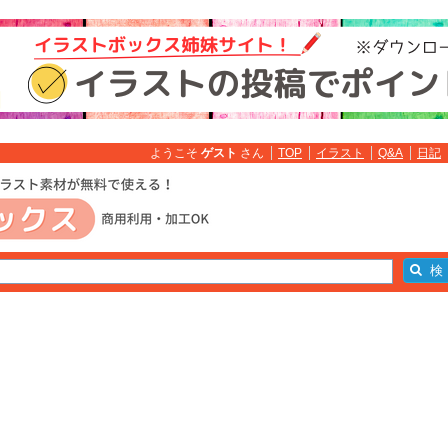
ようこそ
ゲスト
さん
TOP
イラスト
Q&A
日記