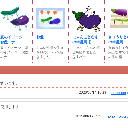
夏のイメージ
お盆
にゃんことなす
きゅうりと
お盆 ナ...
の精霊馬【...
の精霊馬
夏のイメージ 夏
お盆の風景を手描
にゃんこさんと精
きゅうりで
のイメージ お盆
き風のソフトで描
霊馬描きました。
馬となすで
のナ...
きました...
なすバー...
の牛の精...
ございます。
2026/07/14 15:23
tomomom
に使用します
2025/09/06 14:48
nonbirirekisi