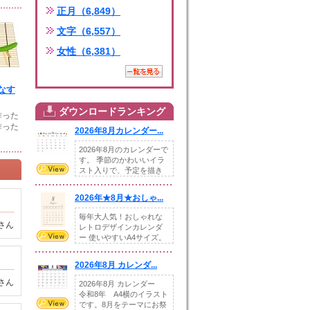
正月（6,849）
文字（6,557）
女性（6,381）
なす
ダウンロードランキング
作った
作った
2026年8月カレンダー...
2026年8月のカレンダーで
す。 季節のかわいいイラ
スト入りで、予定を描き
込めるスペ...
2026年★8月★おしゃ...
毎年大人気！おしゃれな
さん
レトロデザインカレンダ
ー 使いやすいA4サイズ。
illust...
2026年8月 カレンダ...
さん
2026年8月 カレンダー
令和8年 A4横のイラスト
です。8月をテーマにお祭