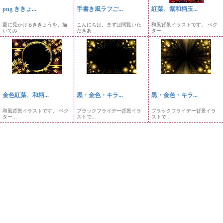
png ききょ...
手書き風ラフご...
紅葉、紫和柄玉...
夏に見かけるききょうを、描
こんにちは。まずは閲覧いた
和風背景イラストです。 ベク
いてみ...
だきあ...
ター...
金色紅葉、和柄...
黒・金色・キラ...
黒・金色・キラ...
和風背景イラストです。 ベク
ブラックフライデー背景イラ
ブラックフライデー背景イラ
ター...
ストで...
ストで...