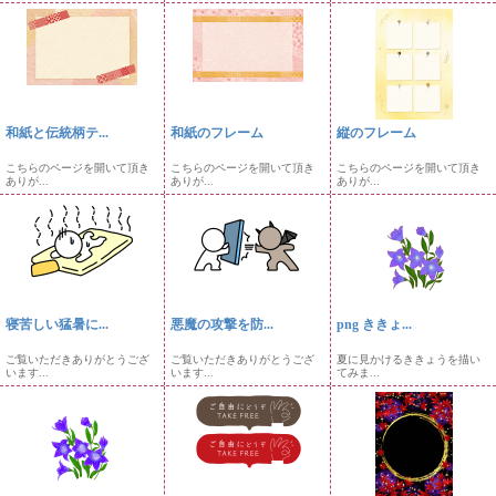
和紙と伝統柄テ...
和紙のフレーム
縦のフレーム
こちらのページを開いて頂き
こちらのページを開いて頂き
こちらのページを開いて頂き
ありが...
ありが...
ありが...
寝苦しい猛暑に...
悪魔の攻撃を防...
png ききょ...
ご覧いただきありがとうござ
ご覧いただきありがとうござ
夏に見かけるききょうを描い
います...
います...
てみま...