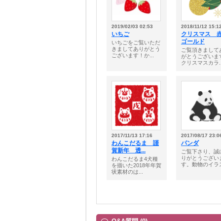
2019/02/03 02:53
2018/11/12 15:1
いちご
クリスマス 
ゴールド
いちごをご覧いただ
きましてありがとう
ご覧頂きまして
ございます！か...
がとうございま
クリスマスカラ..
2017/11/13 17:16
2017/08/17 23:0
わんこだるま 謹
パンダ
賀新年 透...
ご覧下さり、誠
りがとうござい
わんこだるま4犬種
す。動物のイラス.
を描いた2018年年賀
状素材のは...