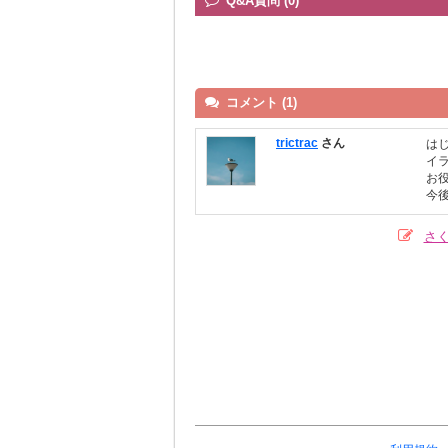
Q&A質問 (0)
コメント (1)
trictrac
さん
は
イ
お
今
さ