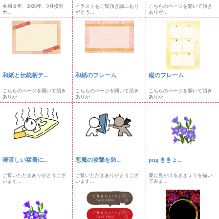
令和８年、2026年、9月横型
イラストをご覧頂き誠にあり
こちらのページを開いて頂き
カ...
がとう...
ありが...
和紙と伝統柄テ...
和紙のフレーム
縦のフレーム
こちらのページを開いて頂き
こちらのページを開いて頂き
こちらのページを開いて頂き
ありが...
ありが...
ありが...
寝苦しい猛暑に...
悪魔の攻撃を防...
png ききょ...
ご覧いただきありがとうござ
ご覧いただきありがとうござ
夏に見かけるききょうを描い
います...
います...
てみま...