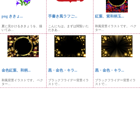
png ききょ...
手書き風ラフご...
紅葉、紫和柄玉...
夏に見かけるききょうを、描
こんにちは。まずは閲覧いた
和風背景イラストです。 ベク
いてみ...
だきあ...
ター...
金色紅葉、和柄...
黒・金色・キラ...
黒・金色・キラ...
和風背景イラストです。 ベク
ブラックフライデー背景イラ
ブラックフライデー背景イラ
ター...
ストで...
ストで...