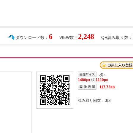
6
2,248
ダウンロード数：
VIEW数：
QR読み取り数：
横：
1480px
縦:
1110px
117.73kb
読み取り回数：
3
回