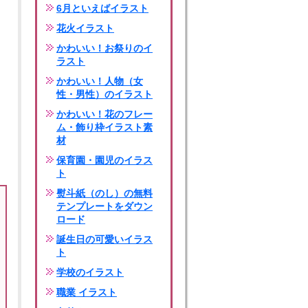
6月といえばイラスト
花火イラスト
かわいい！お祭りのイ
ラスト
かわいい！人物（女
性・男性）のイラスト
かわいい！花のフレー
ム・飾り枠イラスト素
材
保育園・園児のイラス
ト
熨斗紙（のし）の無料
テンプレートをダウン
ロード
誕生日の可愛いイラス
ト
学校のイラスト
職業 イラスト