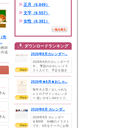
正月（6,849）
文字（6,557）
女性（6,381）
（先
.
ダウンロードランキング
の教師
を作成
2026年8月カレンダー...
2026年8月のカレンダーで
す。 季節のかわいいイラ
スト入りで、予定を描き
込めるスペ...
2026年★8月★おしゃ...
毎年大人気！おしゃれな
さん
レトロデザインカレンダ
ー 使いやすいA4サイズ。
illust...
2026年8月 カレンダ...
さん
2026年8月 カレンダー
令和8年 A4横のイラスト
です。8月をテーマにお祭