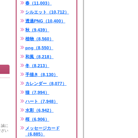
春（11,003）
シルエット（10,712）
透過PNG（10,400）
秋（9,439）
植物（8,560）
png（8,550）
和風（8,218）
冬（8,213）
手描き（8,130）
カレンダー（8,077）
猫（7,994）
ハート（7,948）
水彩（6,942）
桜（6,906）
、誠に
メッセージカード
ござい
（6,885）