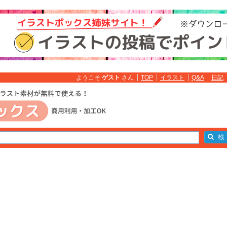
ようこそ
ゲスト
さん
TOP
イラスト
Q&A
日記