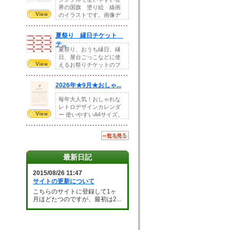
界の国旗 塗り絵 線画
のイラストです。画像デ
ータとEPSデータ...
夏祭り 縁日チケット
テ...
夏祭り、おうち縁日、縁
日、屋台ごっこなどに使
えるお祭りチケットのフ
ォーマットです。Z...
2026年★9月★おしゃ...
毎年大人気！おしゃれな
レトロデザインカレンダ
ー 使いやすいA4サイズ。
illust...
最新日記
2015/08/26 11:47
サイトの更新について
こちらのサイトに登録して1ヶ
月ほどたつのですが、最初は2...