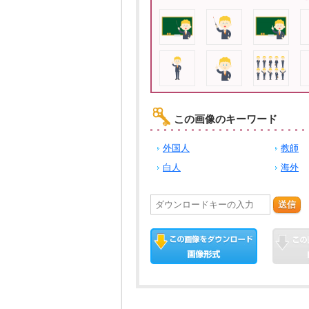
この画像のキーワード
外国人
教師
白人
海外
送信