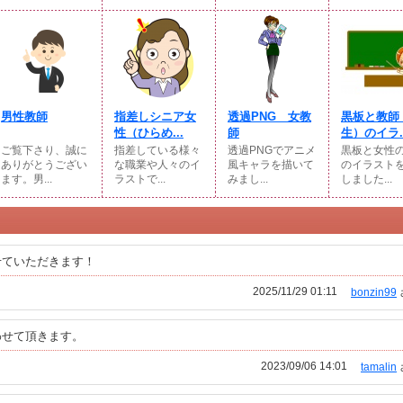
男性教師
指差しシニア女
透過PNG 女教
黒板と教師
性（ひらめ...
師
生）のイラ..
ご覧下さり、誠に
指差している様々
透過PNGでアニメ
黒板と女性
ありがとうござい
な職業や人々のイ
風キャラを描いて
のイラスト
ます。男...
ラストで...
みまし...
しました...
せていただきます！
2025/11/29 01:11
bonzin99
わせて頂きます。
2023/09/06 14:01
tamalin