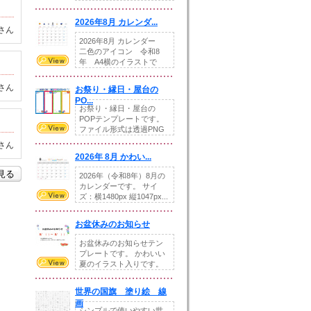
りの提...
2026年8月 カレンダ...
さん
2026年8月 カレンダー
二色のアイコン 令和8
年 A4横のイラストで
す。8月をテ...
さん
お祭り・縁日・屋台の
PO...
お祭り・縁日・屋台の
POPテンプレートです。
ファイル形式は透過PNG
です。---太め...
さん
2026年 8月 かわい...
を見る
2026年（令和8年）8月の
カレンダーです。 サイ
ズ：横1480px 縦1047px...
お盆休みのお知らせ
お盆休みのお知らせテン
プレートです。 かわいい
夏のイラスト入りです。
休業日の日付けを...
世界の国旗 塗り絵 線
画
シンプルで使いやすい世