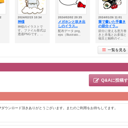
2
2024/02/15 10:34
2024/02/02 20:35
2024/01/26 11:01
神様
メガホンと吹き出
筆で書いた手書き
しのイラス...
の節分イラ...
神様のイラストで
す。ファイル形式は
配布データ png,
節分に使える恵方巻
透過PNGです。...
eps（Illustrato...
きと赤鬼とお多福と
福豆と鰯柊のイ...
一覧を見る
Q&Aに投稿
びダウンロード頂きありがとうございます。またのご利用をお待ちしてます。