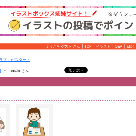
ようこそ
ゲスト
さん
TOP
イラスト
Q&A
日記
ラブ」がスタート
料
tamalinさん