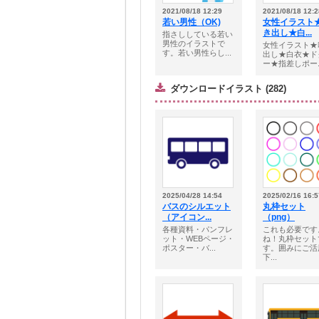
2021/08/18 12:29
2021/08/18 12:2
若い男性（OK)
女性イラスト
き出し★白...
指さししている若い
男性のイラストで
女性イラスト★
す。若い男性らし...
出し★白衣★ド
ー★指差しポー..
ダウンロードイラスト (282)
2025/04/28 14:54
2025/02/16 16:5
バスのシルエット
丸枠セット
（アイコン...
（png）
各種資料・パンフレ
これも必要です
ット・WEBページ・
ね！丸枠セット
ポスター・バ...
す。囲みにご活
下...