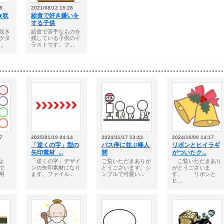
8
2021/08/12 15:28
★吹
給食で好き嫌いを
する子供
吹き
給食で苦手なものを
クタ
残している子供のイ
.
ラストです。フ...
7
2025/01/19 04:14
2024/11/17 13:43
2024/10/09 14:17
「逆くの字」型の
バス停に並ぶ棒人
リボンとヒイラギ
矢印素材_...
間
がついたク...
よ
「逆くの字」デザイ
ご覧いただきありが
ご覧いただきあり
で
ンの矢印素材になり
とうございます。シ
がとうございま
用
ます。ファイル...
ンプルで可愛い...
す。 リボンと
ヒ...