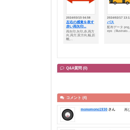
2024/03/15 04:58
2024/02/17 13:1
左右の感覚を表す
バス
赤い両矢印...
配布データ png,
eps（Illustrato...
両矢印,矢印,赤,両方
向,両方,双方向,幅,距
離,...
Q&A質問 (0)
コメント (4)
monomono1930
さん
再