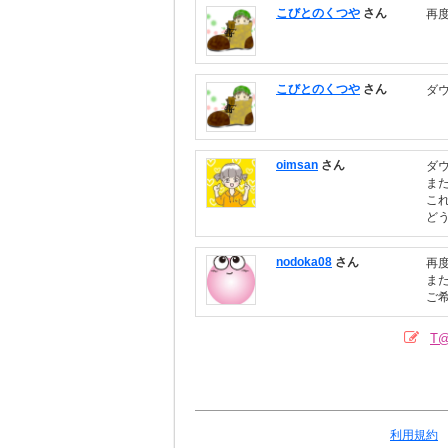
こびとのくつや
さん
再
こびとのくつや
さん
ダ
oimsan
さん
ダ
ま
こ
ど
nodoka08
さん
再
ま
ご
T
利用規約